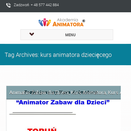
Zadzwoń + 48 577 442 884
MENU
Tag Archives: kurs animatora dziecięcego
Animator Zabaw dla Dzieci
,
Kurs Animatora
,
Kurs Anim