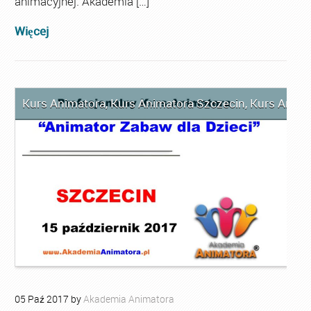
animacyjnej. Akademia […]
Więcej
Kurs Animatora
,
Kurs Animatora Szczecin
,
Kurs Anima
05
Paź
2017
by
Akademia Animatora