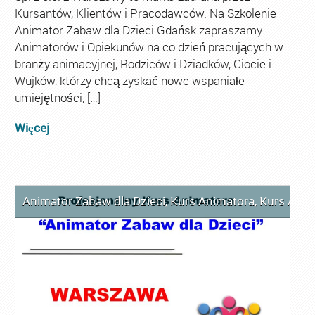
Kursantów, Klientów i Pracodawców. Na Szkolenie
Animator Zabaw dla Dzieci Gdańsk zapraszamy
Animatorów i Opiekunów na co dzień pracujących w
branży animacyjnej, Rodziców i Dziadków, Ciocie i
Wujków, którzy chcą zyskać nowe wspaniałe
umiejętności, […]
Więcej
Animator Zabaw dla Dzieci
,
Kurs Animatora
,
Kurs Ani