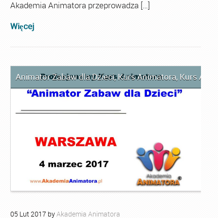
Akademia Animatora przeprowadza […]
Więcej
Animator Zabaw dla Dzieci
,
Kurs Animatora
,
Kurs Ani
05
Lut
2017
by
Akademia Animatora