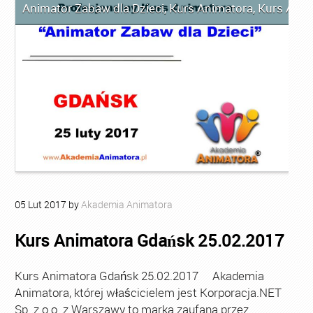
Animator Zabaw dla Dzieci
,
Kurs Animatora
,
Kurs Anim
05
Lut
2017
by
Akademia Animatora
Kurs Animatora Gdańsk 25.02.2017
Kurs Animatora Gdańsk 25.02.2017 Akademia
Animatora, której właścicielem jest Korporacja.NET
Sp. z o.o. z Warszawy to marka zaufana przez