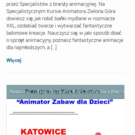
przez Specjalistów z branży animacyjnej. Na
Specjalistycznym Kursie Animatora Zielona Góra
dowiesz się, jak robić bańki mydlane w rozmiarze
XXL, ozdabiać twarze i wytwarzać fantastyczne
balonowe kreacje. Nauczysz się, w jaki sposób dbać
o sprzęt animacyjny, poznasz fantastyczne animacje
dla najmłodszych, a […]
Więcej
Animator Zabaw dla Dzieci
,
Kurs Animatora
,
Kurs Anim