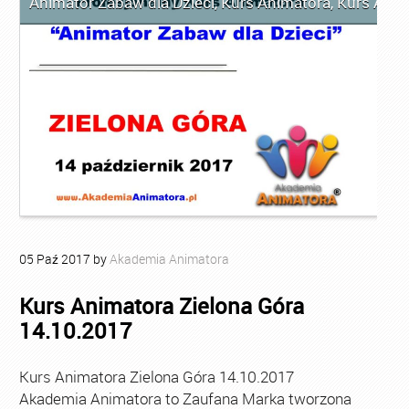
Animator Zabaw dla Dzieci
,
Kurs Animatora
,
Kurs Anim
05
Paź
2017
by
Akademia Animatora
Kurs Animatora Zielona Góra
14.10.2017
Kurs Animatora Zielona Góra 14.10.2017
Akademia Animatora to Zaufana Marka tworzona