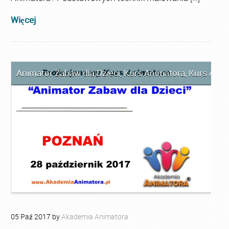
Więcej
Animator Zabaw dla Dzieci
,
Kurs Animatora
,
Kurs Anim
05
Paź
2017
by
Akademia Animatora