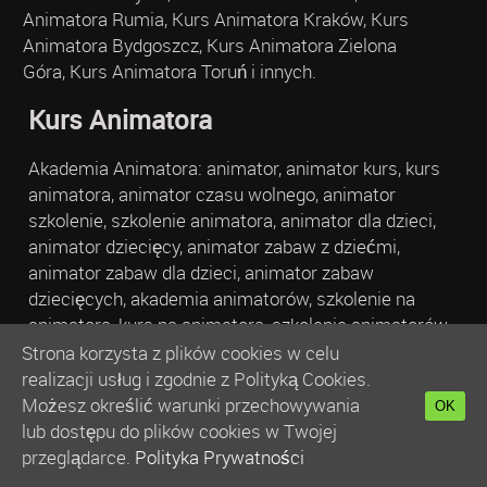
Animatora Rumia, Kurs Animatora Kraków, Kurs
Animatora Bydgoszcz, Kurs Animatora Zielona
Góra, Kurs Animatora Toruń i innych.
Kurs Animatora
Akademia Animatora: animator, animator kurs, kurs
animatora, animator czasu wolnego, animator
szkolenie, szkolenie animatora, animator dla dzieci,
animator dziecięcy, animator zabaw z dziećmi,
animator zabaw dla dzieci, animator zabaw
dziecięcych, akademia animatorów, szkolenie na
animatora, kurs na animatora, szkolenie animatorów,
kurs animatorów, kurs animatora czasu wolnego,
Strona korzysta z plików cookies w celu
szkolenie animator czasu wolnego, szkolenie
realizacji usług i zgodnie z Polityką Cookies.
animatorów czasu wolnego, kurs wychowawcy
Możesz określić warunki przechowywania
OK
kolonijnego, kursy dla nauczycieli, praca na wakacje,
lub dostępu do plików cookies w Twojej
animator praca, zabawy dla dzieci, kurs animatora
przeglądarce.
Polityka Prywatności
czasu wolnego, animator czasu wolnego warszawa,