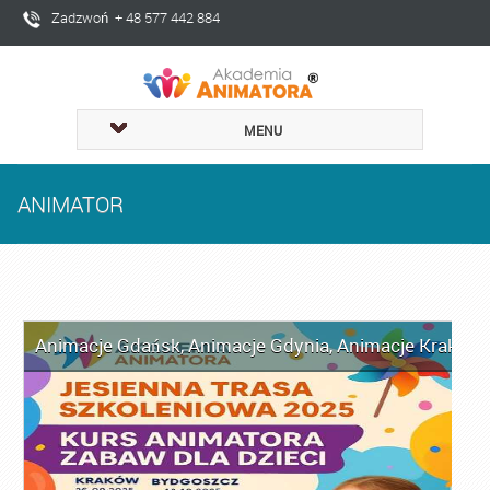
Zadzwoń + 48 577 442 884
MENU
ANIMATOR
Animacje Gdańsk
,
Animacje Gdynia
,
Animacje Kraków
,