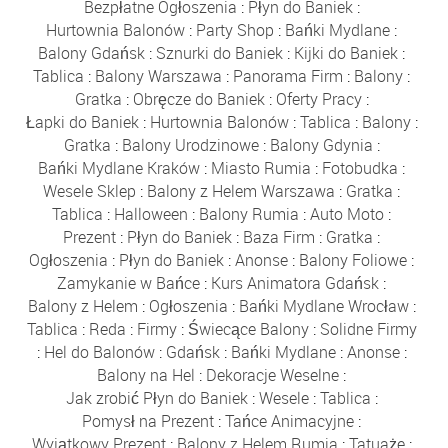
Bezpłatne Ogłoszenia
:
Płyn do Baniek
:
Hurtownia Balonów
:
Party Shop
:
Bańki Mydlane
:
Balony Gdańsk
:
Sznurki do Baniek
:
Kijki do Baniek
:
Tablica
:
Balony Warszawa
:
Panorama Firm
:
Balony
:
Gratka
:
Obręcze do Baniek
:
Oferty Pracy
:
Łapki do Baniek
:
Hurtownia Balonów
:
Tablica
:
Balony
:
Gratka
:
Balony Urodzinowe
:
Balony Gdynia
:
Bańki Mydlane Kraków
:
Miasto Rumia
:
Fotobudka
:
Wesele Sklep
:
Balony z Helem Warszawa
:
Gratka
:
Tablica
:
Halloween
:
Balony Rumia
:
Auto Moto
:
Prezent
:
Płyn do Baniek
:
Baza Firm
:
Gratka
:
Ogłoszenia
:
Płyn do Baniek
:
Anonse
:
Balony Foliowe
:
Zamykanie w Bańce
:
Kurs Animatora Gdańsk
:
Balony z Helem
:
Ogłoszenia
:
Bańki Mydlane Wrocław
:
Tablica
:
Reda
:
Firmy
:
Świecące Balony
:
Solidne Firmy
:
Hel do Balonów
:
Gdańsk
:
Bańki Mydlane
:
Anonse
:
Balony na Hel
:
Dekoracje Weselne
:
Jak zrobić Płyn do Baniek
:
Wesele
:
Tablica
:
Pomysł na Prezent
:
Tańce Animacyjne
:
Wyjątkowy Prezent
:
Balony z Helem Rumia
:
Tatuaże
: