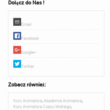
Dołącz do Nas !
Email
Facebook
Google+
Twitter
Zobacz również:
Kurs Animatora
,
Akademia Animatora
,
Kurs Animatora Czasu Wolnego
,