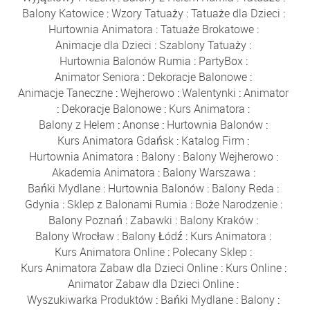
Balony Katowice
:
Wzory Tatuaży
:
Tatuaże dla Dzieci
:
Hurtownia Animatora
:
Tatuaże Brokatowe
:
Animacje dla Dzieci
:
Szablony Tatuaży
:
Hurtownia Balonów Rumia
:
PartyBox
:
Animator Seniora
:
Dekoracje Balonowe
:
Animacje Taneczne
:
Wejherowo
:
Walentynki
:
Animator
:
Dekoracje Balonowe
:
Kurs Animatora
:
Balony z Helem
:
Anonse
:
Hurtownia Balonów
:
Kurs Animatora Gdańsk
:
Katalog Firm
:
Hurtownia Animatora
:
Balony
:
Balony Wejherowo
:
Akademia Animatora
:
Balony Warszawa
:
Bańki Mydlane
:
Hurtownia Balonów
:
Balony Reda
:
Gdynia
:
Sklep z Balonami Rumia
:
Boże Narodzenie
:
Balony Poznań
:
Zabawki
:
Balony Kraków
:
Balony Wrocław
:
Balony Łódź
:
Kurs Animatora
:
Kurs Animatora Online
:
Polecany Sklep
:
Kurs Animatora Zabaw dla Dzieci Online
:
Kurs Online
:
Animator Zabaw dla Dzieci Online
:
Wyszukiwarka Produktów
:
Bańki Mydlane
:
Balony
: