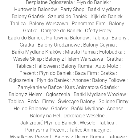
Bezpłatne Ogłoszenia
:
Płyn do Baniek
:
Hurtownia Balonów
:
Party Shop
:
Bańki Mydlane
:
Balony Gdańsk
:
Sznurki do Baniek
:
Kijki do Baniek
:
Tablica
:
Balony Warszawa
:
Panorama Firm
:
Balony
:
Gratka
:
Obręcze do Baniek
:
Oferty Pracy
:
Łapki do Baniek
:
Hurtownia Balonów
:
Tablica
:
Balony
:
Gratka
:
Balony Urodzinowe
:
Balony Gdynia
:
Bańki Mydlane Kraków
:
Miasto Rumia
:
Fotobudka
:
Wesele Sklep
:
Balony z Helem Warszawa
:
Gratka
:
Tablica
:
Halloween
:
Balony Rumia
:
Auto Moto
:
Prezent
:
Płyn do Baniek
:
Baza Firm
:
Gratka
:
Ogłoszenia
:
Płyn do Baniek
:
Anonse
:
Balony Foliowe
:
Zamykanie w Bańce
:
Kurs Animatora Gdańsk
:
Balony z Helem
:
Ogłoszenia
:
Bańki Mydlane Wrocław
:
Tablica
:
Reda
:
Firmy
:
Świecące Balony
:
Solidne Firmy
:
Hel do Balonów
:
Gdańsk
:
Bańki Mydlane
:
Anonse
:
Balony na Hel
:
Dekoracje Weselne
:
Jak zrobić Płyn do Baniek
:
Wesele
:
Tablica
:
Pomysł na Prezent
:
Tańce Animacyjne
:
Wyjątkowy Prezent
:
Balony z Helem Rumia
:
Tatuaże
: