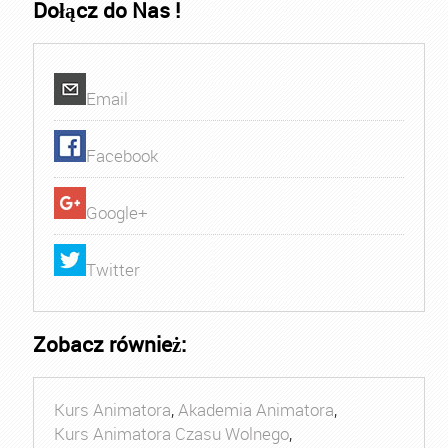
Dołącz do Nas !
Email
Facebook
Google+
Twitter
Zobacz również:
Kurs Animatora
,
Akademia Animatora
,
Kurs Animatora Czasu Wolnego
,