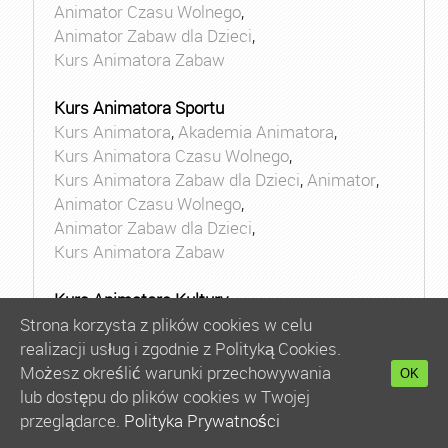
Animator Czasu Wolnego
,
Animator Zabaw dla Dzieci
,
Kurs Animatora Zabaw
Kurs Animatora Sportu
Kurs Animatora
,
Akademia Animatora
,
Kurs Animatora Czasu Wolnego
,
Kurs Animatora Zabaw dla Dzieci
,
Animator
,
Animator Czasu Wolnego
,
Animator Zabaw dla Dzieci
,
Kurs Animatora Zabaw
Kurs Animatora Kultury
Kurs Animatora
,
Akademia Animatora
,
Strona korzysta z plików cookies w celu
Kurs Animatora Czasu Wolnego
,
realizacji usług i zgodnie z Polityką Cookies.
Kurs Animatora Zabaw dla Dzieci
,
Animator
,
Możesz określić warunki przechowywania
OK
Animator Czasu Wolnego
,
lub dostępu do plików cookies w Twojej
Animator Zabaw dla Dzieci
,
przeglądarce.
Polityka Prywatności
Kurs Animatora Zabaw