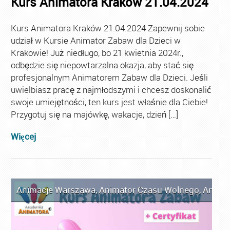
Kurs Animatora Kraków 21.04.2024
Kurs Animatora Kraków 21.04.2024 Zapewnij sobie
udział w Kursie Animator Zabaw dla Dzieci w
Krakowie! Już niedługo, bo 21 kwietnia 2024r.,
odbędzie się niepowtarzalna okazja, aby stać się
profesjonalnym Animatorem Zabaw dla Dzieci. Jeśli
uwielbiasz pracę z najmłodszymi i chcesz doskonalić
swoje umiejętności, ten kurs jest właśnie dla Ciebie!
Przygotuj się na majówkę, wakacje, dzień […]
Więcej
Animacje Warszawa
,
Animator Czasu Wolnego
,
Anima