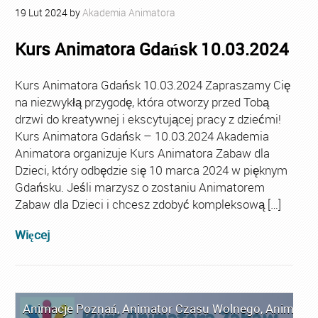
19
Lut
2024
by
Akademia Animatora
Kurs Animatora Gdańsk 10.03.2024
Kurs Animatora Gdańsk 10.03.2024 Zapraszamy Cię
na niezwykłą przygodę, która otworzy przed Tobą
drzwi do kreatywnej i ekscytującej pracy z dziećmi!
Kurs Animatora Gdańsk – 10.03.2024 Akademia
Animatora organizuje Kurs Animatora Zabaw dla
Dzieci, który odbędzie się 10 marca 2024 w pięknym
Gdańsku. Jeśli marzysz o zostaniu Animatorem
Zabaw dla Dzieci i chcesz zdobyć kompleksową […]
Więcej
Animacje Poznań
,
Animator Czasu Wolnego
,
Animator