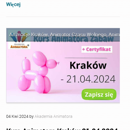
Więcej
Animacje Kraków
,
Animator Czasu Wolnego
,
Animator
04
Kwi
2024
by
Akademia Animatora