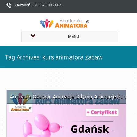
Zadzwoń + 48 577 442 884
MENU
Tag Archives: kurs animatora zabaw
Animacje Gdańsk
,
Animacje Gdynia
,
Animacje Rumia
,
A