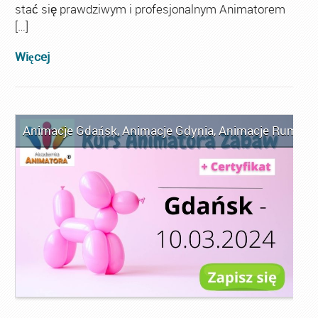
stać się prawdziwym i profesjonalnym Animatorem
[…]
Więcej
Animacje Gdańsk
,
Animacje Gdynia
,
Animacje Rumia
,
A