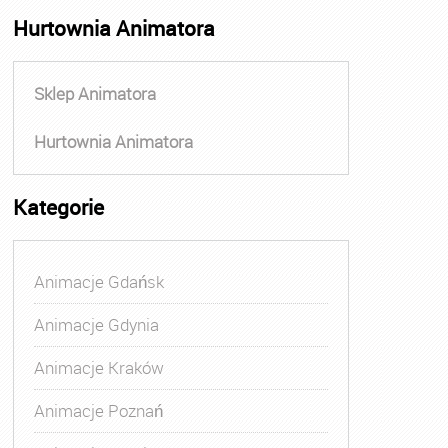
Hurtownia Animatora
Sklep Animatora
Hurtownia Animatora
Kategorie
Animacje Gdańsk
Animacje Gdynia
Animacje Kraków
Animacje Poznań