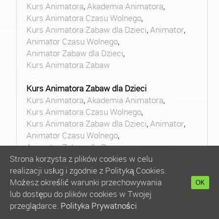
Kurs Animatora
,
Akademia Animatora
,
Kurs Animatora Czasu Wolnego
,
Kurs Animatora Zabaw dla Dzieci
,
Animator
,
Animator Czasu Wolnego
,
Animator Zabaw dla Dzieci
,
Kurs Animatora Zabaw
Kurs Animatora Zabaw dla Dzieci
Kurs Animatora
,
Akademia Animatora
,
Kurs Animatora Czasu Wolnego
,
Kurs Animatora Zabaw dla Dzieci
,
Animator
,
Animator Czasu Wolnego
,
Animator Zabaw dla Dzieci
,
Kurs Animatora Zabaw
Strona korzysta z plików cookies w celu
realizacji usług i zgodnie z Polityką Cookies.
Kurs Animatora Sportu
Możesz określić warunki przechowywania
OK
Kurs Animatora
,
Akademia Animatora
,
lub dostępu do plików cookies w Twojej
Kurs Animatora Czasu Wolnego
,
przeglądarce.
Polityka Prywatności
Kurs Animatora Zabaw dla Dzieci
,
Animator
,