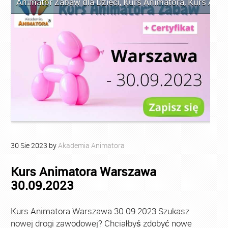
Animator Zabaw dla Dzieci
,
Kurs Animatora
,
Kurs Ani
30
Sie
2023
by
Akademia Animatora
Kurs Animatora Warszawa
30.09.2023
Kurs Animatora Warszawa 30.09.2023 Szukasz
nowej drogi zawodowej? Chciałbyś zdobyć nowe