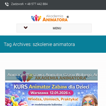
Zadzwoń + 48 577 442 884
MENU
Tag Archives: szkolenie animatora
Animacje Warszawa
,
Animator Czasu Wolnego
,
Anima