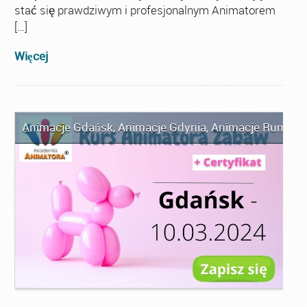
stać się prawdziwym i profesjonalnym Animatorem
[…]
Więcej
Animacje Gdańsk
,
Animacje Gdynia
,
Animacje Rumia
,
A