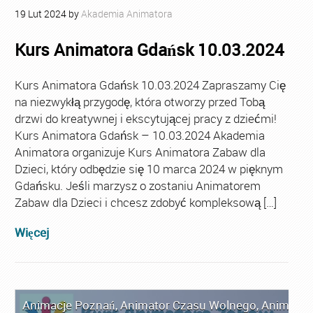
19
Lut
2024
by
Akademia Animatora
Kurs Animatora Gdańsk 10.03.2024
Kurs Animatora Gdańsk 10.03.2024 Zapraszamy Cię
na niezwykłą przygodę, która otworzy przed Tobą
drzwi do kreatywnej i ekscytującej pracy z dziećmi!
Kurs Animatora Gdańsk – 10.03.2024 Akademia
Animatora organizuje Kurs Animatora Zabaw dla
Dzieci, który odbędzie się 10 marca 2024 w pięknym
Gdańsku. Jeśli marzysz o zostaniu Animatorem
Zabaw dla Dzieci i chcesz zdobyć kompleksową […]
Więcej
Animacje Poznań
,
Animator Czasu Wolnego
,
Animator