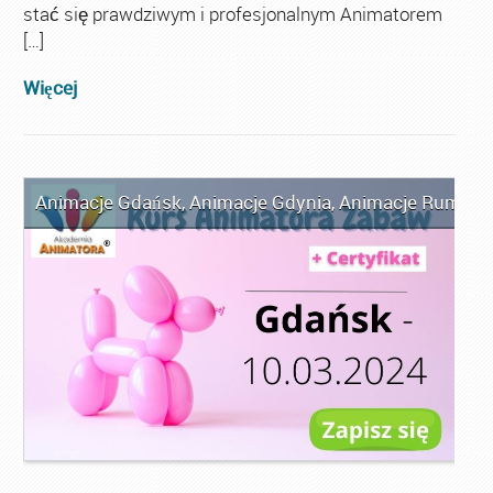
stać się prawdziwym i profesjonalnym Animatorem
[…]
Więcej
Animacje Gdańsk
,
Animacje Gdynia
,
Animacje Rumia
,
A