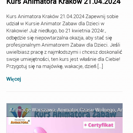
Kurs Animatora Kraków 21.04.2024
Kurs Animatora Kraków 21.04.2024 Zapewnij sobie
udział w Kursie Animator Zabaw dla Dzieci w
Krakowie! Już niedługo, bo 21 kwietnia 2024r.,
odbędzie się niepowtarzalna okazja, aby stać się
profesjonalnym Animatorem Zabaw dla Dzieci. Jeśli
uwielbiasz pracę z najmłodszymi i chcesz doskonalić
swoje umiejętności, ten kurs jest właśnie dla Ciebie!
Przygotuj się na majówkę, wakacje, dzień […]
Więcej
Animacje Warszawa
,
Animator Czasu Wolnego
,
Anima