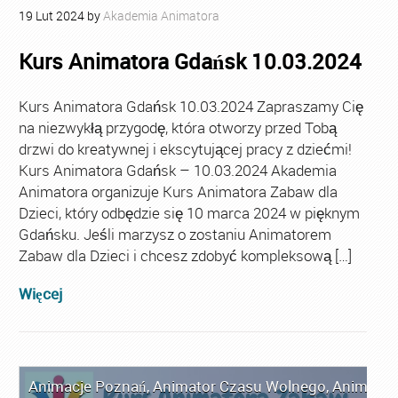
19
Lut
2024
by
Akademia Animatora
Kurs Animatora Gdańsk 10.03.2024
Kurs Animatora Gdańsk 10.03.2024 Zapraszamy Cię
na niezwykłą przygodę, która otworzy przed Tobą
drzwi do kreatywnej i ekscytującej pracy z dziećmi!
Kurs Animatora Gdańsk – 10.03.2024 Akademia
Animatora organizuje Kurs Animatora Zabaw dla
Dzieci, który odbędzie się 10 marca 2024 w pięknym
Gdańsku. Jeśli marzysz o zostaniu Animatorem
Zabaw dla Dzieci i chcesz zdobyć kompleksową […]
Więcej
Animacje Poznań
,
Animator Czasu Wolnego
,
Animator