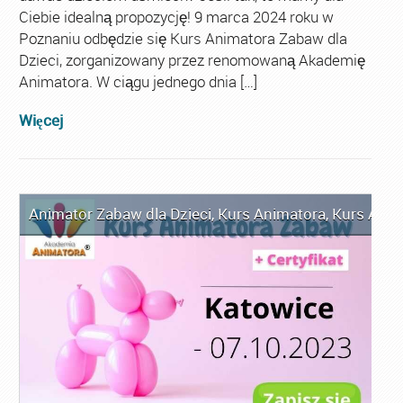
Ciebie idealną propozycję! 9 marca 2024 roku w
Poznaniu odbędzie się Kurs Animatora Zabaw dla
Dzieci, zorganizowany przez renomowaną Akademię
Animatora. W ciągu jednego dnia […]
Więcej
Animator Zabaw dla Dzieci
,
Kurs Animatora
,
Kurs Anim