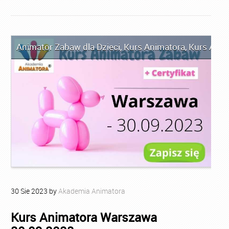
Animator Zabaw dla Dzieci
,
Kurs Animatora
,
Kurs Ani
30
Sie
2023
by
Akademia Animatora
Kurs Animatora Warszawa