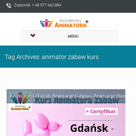
Zadzwoń + 48 577 442 884
MENU
Tag Archives: animator zabaw kurs
Animacje Gdańsk
,
Animacje Gdynia
,
Animacje Rumia
,
A