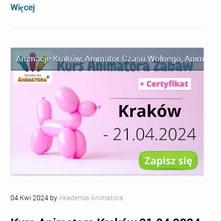
Więcej
Animacje Kraków
,
Animator Czasu Wolnego
,
Animator
04
Kwi
2024
by
Akademia Animatora