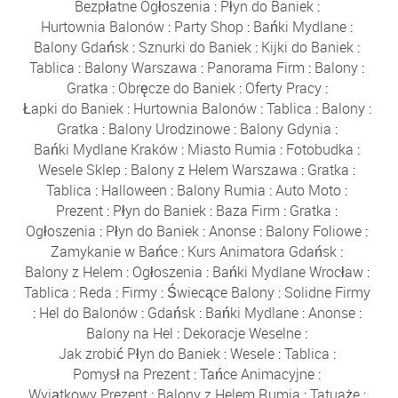
Bezpłatne Ogłoszenia
:
Płyn do Baniek
:
Hurtownia Balonów
:
Party Shop
:
Bańki Mydlane
:
Balony Gdańsk
:
Sznurki do Baniek
:
Kijki do Baniek
:
Tablica
:
Balony Warszawa
:
Panorama Firm
:
Balony
:
Gratka
:
Obręcze do Baniek
:
Oferty Pracy
:
Łapki do Baniek
:
Hurtownia Balonów
:
Tablica
:
Balony
:
Gratka
:
Balony Urodzinowe
:
Balony Gdynia
:
Bańki Mydlane Kraków
:
Miasto Rumia
:
Fotobudka
:
Wesele Sklep
:
Balony z Helem Warszawa
:
Gratka
:
Tablica
:
Halloween
:
Balony Rumia
:
Auto Moto
:
Prezent
:
Płyn do Baniek
:
Baza Firm
:
Gratka
:
Ogłoszenia
:
Płyn do Baniek
:
Anonse
:
Balony Foliowe
:
Zamykanie w Bańce
:
Kurs Animatora Gdańsk
:
Balony z Helem
:
Ogłoszenia
:
Bańki Mydlane Wrocław
:
Tablica
:
Reda
:
Firmy
:
Świecące Balony
:
Solidne Firmy
:
Hel do Balonów
:
Gdańsk
:
Bańki Mydlane
:
Anonse
:
Balony na Hel
:
Dekoracje Weselne
:
Jak zrobić Płyn do Baniek
:
Wesele
:
Tablica
:
Pomysł na Prezent
:
Tańce Animacyjne
:
Wyjątkowy Prezent
:
Balony z Helem Rumia
:
Tatuaże
: