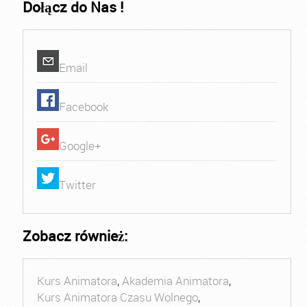
Dołącz do Nas !
Email
Facebook
Google+
Twitter
Zobacz również:
Kurs Animatora
,
Akademia Animatora
,
Kurs Animatora Czasu Wolnego
,