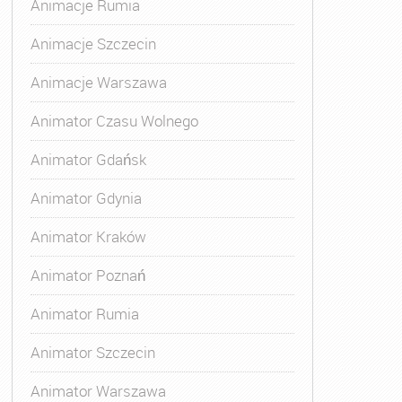
Animacje Rumia
Animacje Szczecin
Animacje Warszawa
Animator Czasu Wolnego
 Animatora
,
Kurs Animatora Czasu Wolnego
,
Kurs Animato
Animator Gdańsk
Animator Gdynia
Animator Kraków
Animator Poznań
Animator Rumia
Animator Szczecin
Animator Warszawa