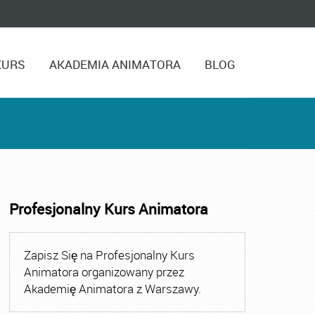
KURS
AKADEMIA ANIMATORA
BLOG
Profesjonalny Kurs Animatora
zasu Wolnego
,
Kurs Animatora Czasu Wolnego Szczecin
,
Ku
Zapisz Się na Profesjonalny Kurs
Animatora organizowany przez
Akademię Animatora z Warszawy.