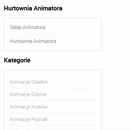
Hurtownia Animatora
Sklep Animatora
Hurtownia Animatora
Kategorie
Animacje Gdańsk
Animacje Gdynia
Animacje Kraków
Animacje Poznań