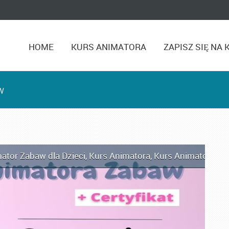
HOME
KURS ANIMATORA
ZAPISZ SIĘ NA 
w
ator Zabaw dla Dzieci
,
Kurs Animatora
,
Kurs Animatora C