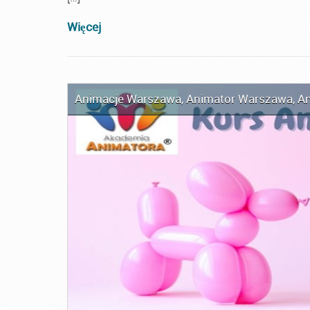
Więcej
Animacje Warszawa
,
Animator Warszawa
,
An