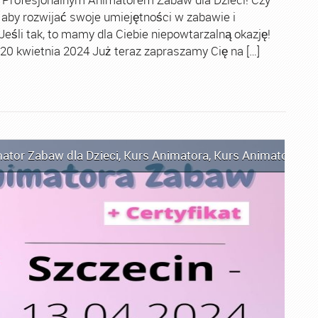
 aby rozwijać swoje umiejętności w zabawie i
śli tak, to mamy dla Ciebie niepowtarzalną okazję!
0 kwietnia 2024 Już teraz zapraszamy Cię na […]
ator Zabaw dla Dzieci
,
Kurs Animatora
,
Kurs Animatora C