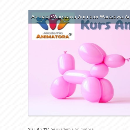
Animacje Warszawa
,
Animator Warszawa
,
An
29
Lut
2024
by
Akademia Animatora