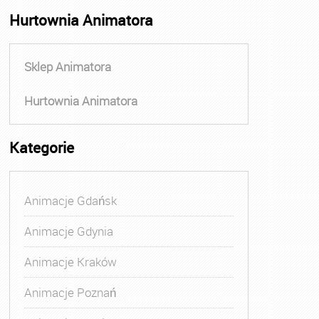
Hurtownia Animatora
Sklep Animatora
Hurtownia Animatora
Kategorie
Animacje Gdańsk
Animacje Gdynia
Animacje Kraków
Animacje Poznań