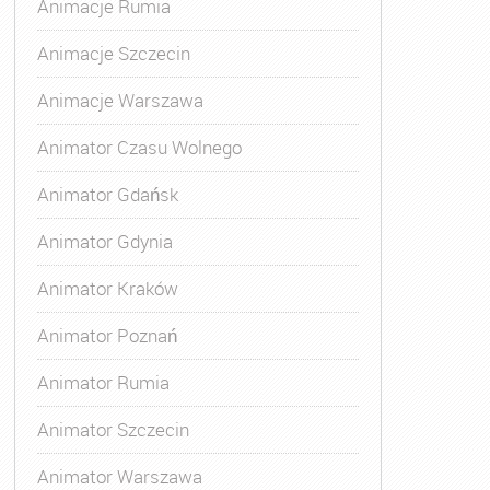
Animacje Rumia
Animacje Szczecin
Animacje Warszawa
abaw Warszawa
,
Biznesowy Kurs dla Animatora
,
Kurs Anima
Animator Czasu Wolnego
Animator Gdańsk
Animator Gdynia
Animator Kraków
Animator Poznań
Animator Rumia
Animator Szczecin
Animator Warszawa