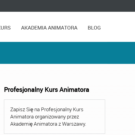
KURS
AKADEMIA ANIMATORA
BLOG
Profesjonalny Kurs Animatora
ator Gdynia
,
Animator Rumia
,
Animator Zabaw dla Dzieci
,
K
Zapisz Się na Profesjonalny Kurs
Animatora organizowany przez
Akademię Animatora z Warszawy.