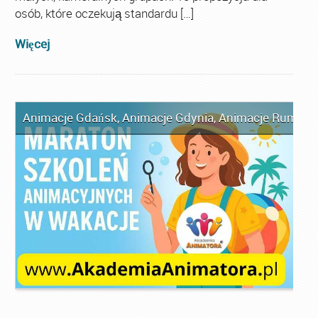
osób, które oczekują standardu […]
Więcej
Animacje Gdańsk
,
Animacje Gdynia
,
Animacje Rumia
,
A