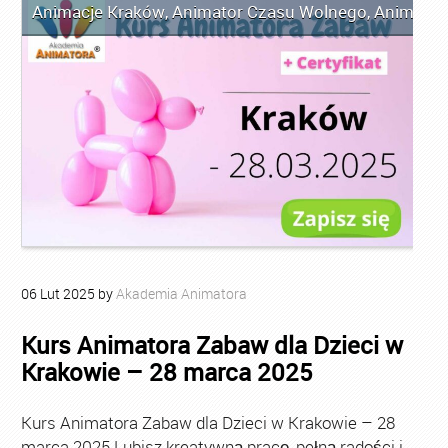
Animacje Kraków
,
Animator Czasu Wolnego
,
Animator
06
Lut
2025
by
Akademia Animatora
Kurs Animatora Zabaw dla Dzieci w
Krakowie – 28 marca 2025
Kurs Animatora Zabaw dla Dzieci w Krakowie – 28
marca 2025 Lubisz kreatywną pracę, pełną radości i