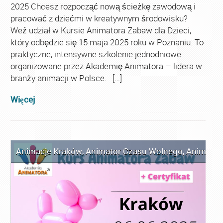
2025 Chcesz rozpocząć nową ścieżkę zawodową i
pracować z dziećmi w kreatywnym środowisku?
Weź udział w Kursie Animatora Zabaw dla Dzieci,
który odbędzie się 15 maja 2025 roku w Poznaniu. To
praktyczne, intensywne szkolenie jednodniowe
organizowane przez Akademię Animatora – lidera w
branży animacji w Polsce. […]
Więcej
Animacje Kraków
,
Animator Czasu Wolnego
,
Animator