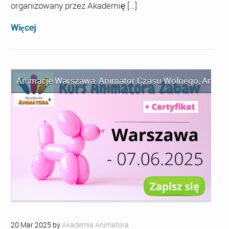
organizowany przez Akademię […]
Więcej
Animacje Warszawa
,
Animator Czasu Wolnego
,
Anima
20
Mar
2025
by
Akademia Animatora