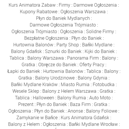
Kurs Animatora Zabaw
:
Firmy
:
Darmowe Ogłoszenia
:
Kupony Rabatowe
:
Ogłoszenia Warszawa
:
Płyn do Baniek Mydlanych
:
Darmowe Ogłoszenia Trójmiasto
:
Ogłoszenia Trójmiasto
:
Ogłoszenia
:
Solidne Firmy
:
Bezpłatne Ogłoszenia
:
Płyn do Baniek
:
Hurtownia Balonów
:
Party Shop
:
Bańki Mydlane
:
Balony Gdańsk
:
Sznurki do Baniek
:
Kijki do Baniek
:
Tablica
:
Balony Warszawa
:
Panorama Firm
:
Balony
:
Gratka
:
Obręcze do Baniek
:
Oferty Pracy
:
Łapki do Baniek
:
Hurtownia Balonów
:
Tablica
:
Balony
:
Gratka
:
Balony Urodzinowe
:
Balony Gdynia
:
Bańki Mydlane Kraków
:
Miasto Rumia
:
Fotobudka
:
Wesele Sklep
:
Balony z Helem Warszawa
:
Gratka
:
Tablica
:
Halloween
:
Balony Rumia
:
Auto Moto
:
Prezent
:
Płyn do Baniek
:
Baza Firm
:
Gratka
:
Ogłoszenia
:
Płyn do Baniek
:
Anonse
:
Balony Foliowe
:
Zamykanie w Bańce
:
Kurs Animatora Gdańsk
:
Balony z Helem
:
Ogłoszenia
:
Bańki Mydlane Wrocław
: