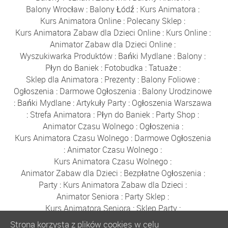
Balony Wrocław
:
Balony Łódź
:
Kurs Animatora
:
Kurs Animatora Online
:
Polecany Sklep
:
Kurs Animatora Zabaw dla Dzieci Online
:
Kurs Online
:
Animator Zabaw dla Dzieci Online
:
Wyszukiwarka Produktów
:
Bańki Mydlane
:
Balony
:
Płyn do Baniek
:
Fotobudka
:
Tatuaże
:
Sklep dla Animatora
:
Prezenty
:
Balony Foliowe
:
Ogłoszenia
:
Darmowe Ogłoszenia
:
Balony Urodzinowe
:
Bańki Mydlane
:
Artykuły Party
:
Ogłoszenia Warszawa
:
Strefa Animatora
:
Płyn do Baniek
:
Party Shop
:
Animator Czasu Wolnego
:
Ogłoszenia
:
Kurs Animatora Czasu Wolnego
:
Darmowe Ogłoszenia
:
Animator Czasu Wolnego
:
Kurs Animatora Czasu Wolnego
:
Animator Zabaw dla Dzieci
:
Bezpłatne Ogłoszenia
:
Party
:
Kurs Animatora Zabaw dla Dzieci
:
Animator Seniora
:
Party Sklep
:
Kurs Animatora Seniora
:
Sklep Party
:
Tatuaże dla Dzieci
:
Tatuaże Brokatowe
:
Ogłoszenia
:
Strona korzysta z plików cookies w celu