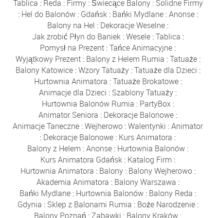
Tablica
:
Reda
:
Firmy
:
Świecące Balony
:
Solidne Firmy
:
Hel do Balonów
:
Gdańsk
:
Bańki Mydlane
:
Anonse
:
Balony na Hel
:
Dekoracje Weselne
:
Jak zrobić Płyn do Baniek
:
Wesele
:
Tablica
:
Pomysł na Prezent
:
Tańce Animacyjne
:
Wyjątkowy Prezent
:
Balony z Helem Rumia
:
Tatuaże
:
Balony Katowice
:
Wzory Tatuaży
:
Tatuaże dla Dzieci
:
Hurtownia Animatora
:
Tatuaże Brokatowe
:
Animacje dla Dzieci
:
Szablony Tatuaży
:
Hurtownia Balonów Rumia
:
PartyBox
:
Animator Seniora
:
Dekoracje Balonowe
:
Animacje Taneczne
:
Wejherowo
:
Walentynki
:
Animator
:
Dekoracje Balonowe
:
Kurs Animatora
:
Balony z Helem
:
Anonse
:
Hurtownia Balonów
:
Kurs Animatora Gdańsk
:
Katalog Firm
:
Hurtownia Animatora
:
Balony
:
Balony Wejherowo
:
Akademia Animatora
:
Balony Warszawa
:
Bańki Mydlane
:
Hurtownia Balonów
:
Balony Reda
:
Gdynia
:
Sklep z Balonami Rumia
:
Boże Narodzenie
:
Balony Poznań
:
Zabawki
:
Balony Kraków
: