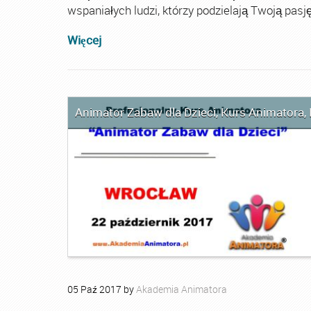
wspaniałych ludzi, którzy podzielają Twoją pasję
Więcej
Animator Zabaw dla Dzieci
,
Kurs Animatora
,
05
Paź
2017
by
Akademia Animatora