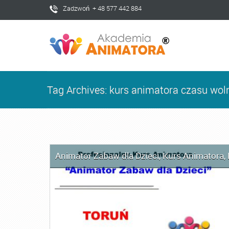
Zadzwoń + 48 577 442 884
Tag Archives: kurs animatora czasu wo
Animator Zabaw dla Dzieci
,
Kurs Animatora
,