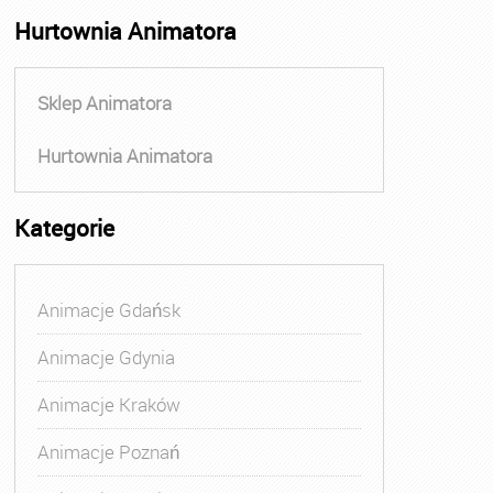
Hurtownia Animatora
Sklep Animatora
Hurtownia Animatora
Kategorie
Animacje Gdańsk
Animacje Gdynia
Animacje Kraków
Animacje Poznań