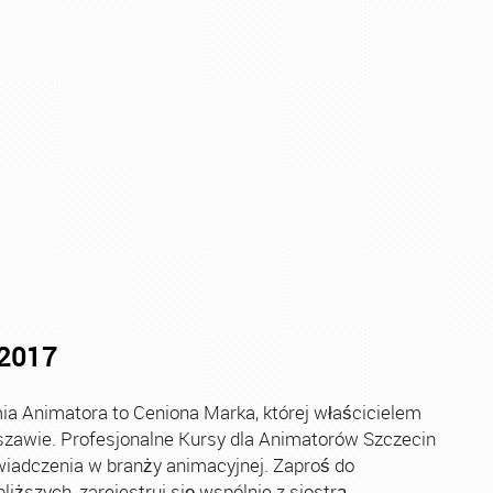
urs Animatora Zabaw
,
Kurs Animatora Zabaw dla Dzieci
,
Sz
.2017
 Animatora to Ceniona Marka, której właścicielem
rszawie. Profesjonalne Kursy dla Animatorów Szczecin
oświadczenia w branży animacyjnej. Zaproś do
ższych, zarejestruj się wspólnie z siostrą,