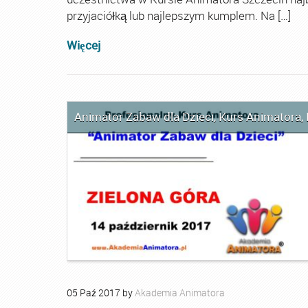
przyjaciółką lub najlepszym kumplem. Na […]
Więcej
Animator Zabaw dla Dzieci
,
Kurs Animatora
,
05
Paź
2017
by
Akademia Animatora