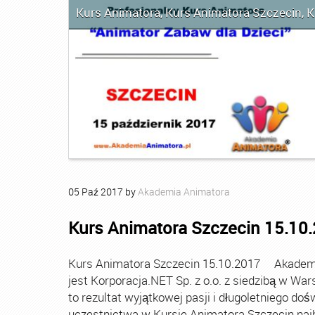
Kurs Animatora
,
Kurs Animatora Szczecin
,
K
05
Paź
2017
by
Akademia Animatora
Kurs Animatora Szczecin 15.10
Kurs Animatora Szczecin 15.10.2017 Akademia
jest Korporacja.NET Sp. z o.o. z siedzibą w Wa
to rezultat wyjątkowej pasji i długoletniego d
uczestnictwa w Kursie Animatora Szczecin najbli