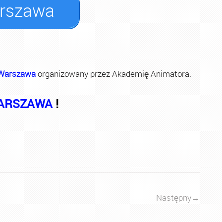
arszawa
Warszawa
organizowany przez Akademię Animatora.
WARSZAWA
!
Następny
→