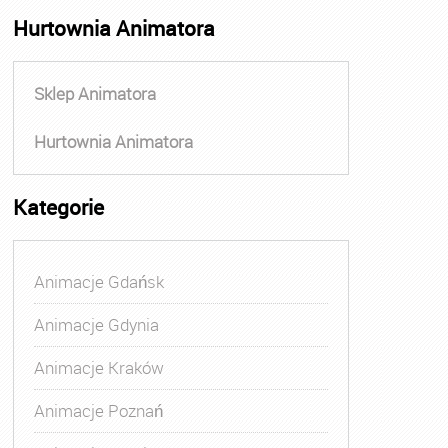
Hurtownia Animatora
Sklep Animatora
Hurtownia Animatora
Kategorie
Animacje Gdańsk
Animacje Gdynia
Animacje Kraków
Animacje Poznań