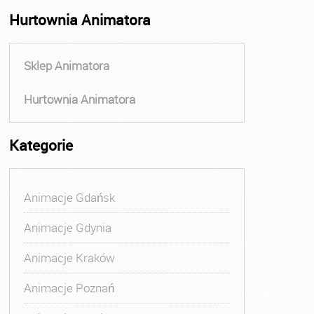
Hurtownia Animatora
Sklep Animatora
Hurtownia Animatora
Kategorie
Animacje Gdańsk
Animacje Gdynia
Animacje Kraków
Animacje Poznań