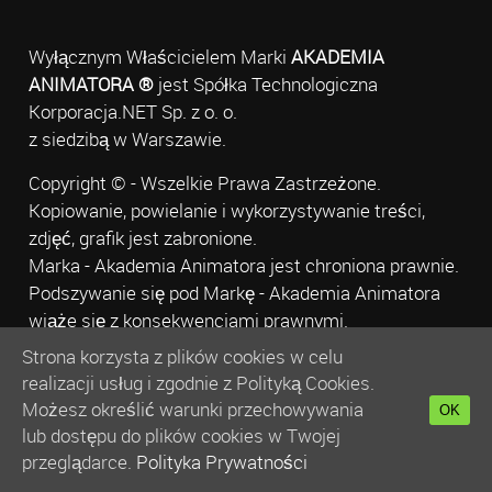
Wyłącznym Właścicielem Marki
AKADEMIA
ANIMATORA ®
jest Spółka Technologiczna
Korporacja.NET Sp. z o. o.
z siedzibą w Warszawie.
Copyright © - Wszelkie Prawa Zastrzeżone.
Kopiowanie, powielanie i wykorzystywanie treści,
zdjęć, grafik jest zabronione.
Marka - Akademia Animatora jest chroniona prawnie.
Podszywanie się pod Markę - Akademia Animatora
wiąże się z konsekwencjami prawnymi.
Strona korzysta z plików cookies w celu
Kontakt
realizacji usług i zgodnie z Polityką Cookies.
Możesz określić warunki przechowywania
OK
Akademia Animatora
lub dostępu do plików cookies w Twojej
przeglądarce.
Polityka Prywatności
telefon:
+48 577 442 884