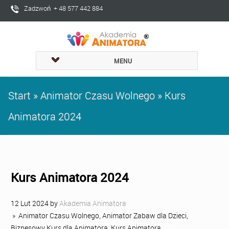
Zadzwoń + 48 577 442 884
MENU
Start
»
Animator Czasu Wolnego
»
Kurs
Animatora 2024
Kurs Animatora 2024
12
Lut
2024
by
Akademia Animatora
»
Animator Czasu Wolnego
,
Animator Zabaw dla Dzieci
,
Biznesowy Kurs dla Animatora
,
Kurs Animatora
,