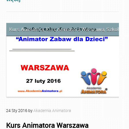
Kurs Animatora
,
Kurs Animatora Warszawa
,
Szkolenie
24
Sty
2016
by
Akademia Animatora
Kurs Animatora Warszawa