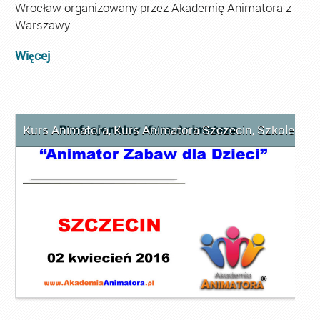
Wrocław organizowany przez Akademię Animatora z
Warszawy.
Więcej
Kurs Animatora
,
Kurs Animatora Szczecin
,
Szkolenie 