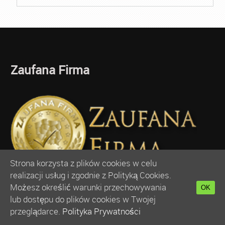
Zaufana Firma
Strona korzysta z plików cookies w celu
realizacji usług i zgodnie z Polityką Cookies.
Możesz określić warunki przechowywania
OK
Organizator Profesjonalnych Kursów Animatora -
lub dostępu do plików cookies w Twojej
Akademia Animatora
otrzymała prestiżowe godło
przeglądarce.
Polityka Prywatności
ZAUFANA FIRMA ®
Serdecznie dziękujemy za