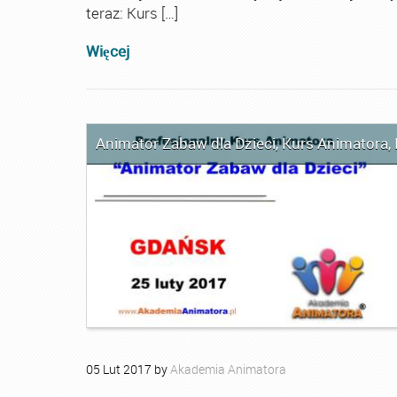
teraz: Kurs […]
Więcej
Animator Zabaw dla Dzieci
,
Kurs Animatora
,
05
Lut
2017
by
Akademia Animatora