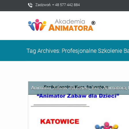
Zadzwoń + 48 577 442 884
Tag Archives: Profesjonalne Szkolenie B
Animator Zabaw dla Dzieci
,
Kurs Animatora
,