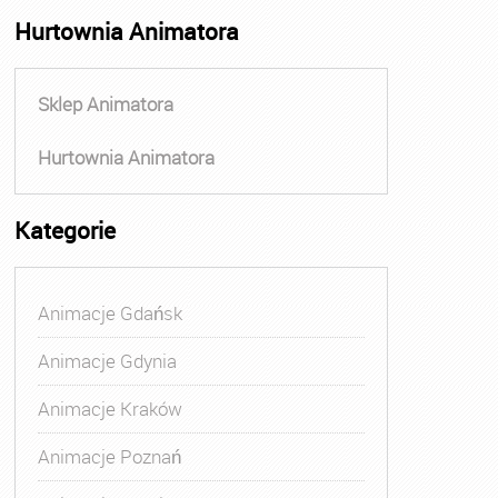
Hurtownia Animatora
Sklep Animatora
Hurtownia Animatora
Kategorie
Animacje Gdańsk
Animacje Gdynia
Animacje Kraków
Animacje Poznań