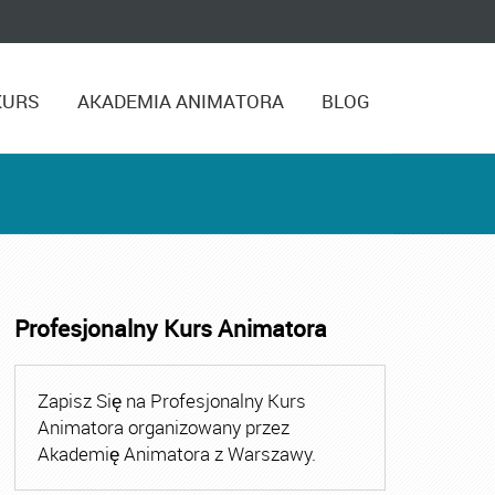
KURS
AKADEMIA ANIMATORA
BLOG
Profesjonalny Kurs Animatora
matora Zabaw dla Dzieci
,
Kurs Animatora Zabaw dla Dzieci
Zapisz Się na Profesjonalny Kurs
Animatora organizowany przez
Akademię Animatora z Warszawy.