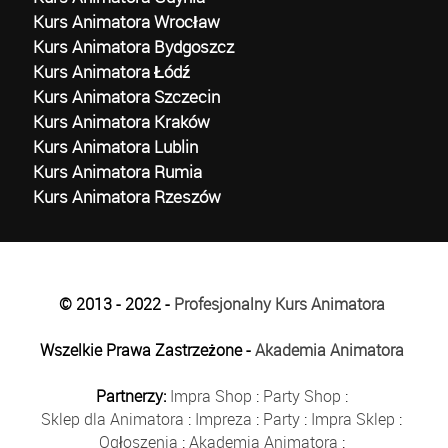
Kurs Animatora Wrocław
Kurs Animatora Bydgoszcz
Kurs Animatora Łódź
Kurs Animatora Szczecin
Kurs Animatora Kraków
Kurs Animatora Lublin
Kurs Animatora Rumia
Kurs Animatora Rzeszów
© 2013 - 2022 -
Profesjonalny Kurs Animatora
Wszelkie Prawa Zastrzeżone -
Akademia Animatora
Partnerzy:
Impra Shop
:
Party Shop
:
Sklep dla Animatora
:
Impreza
:
Party
:
Impra Sklep
:
Ogłoszenia
:
Akademia Animatora
: