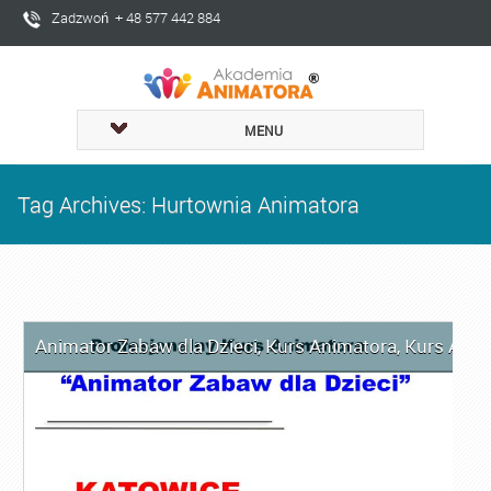
Zadzwoń + 48 577 442 884
MENU
Tag Archives: Hurtownia Animatora
Animator Zabaw dla Dzieci
,
Kurs Animatora
,
Kurs Anim