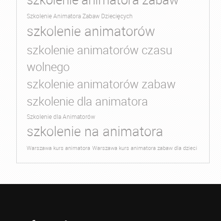
Szkolenie Animatora Zabaw Dziecięcych
szkolenie animatorów
szkolenie animatorów czasu
wolnego
szkolenie animatorów zabaw
szkolenie dla animatora
Szkolenie dla Animatorów
szkolenie na animatora
Warszawa kurs animatora
Warszawa kurs animatora zabaw dla dzieci