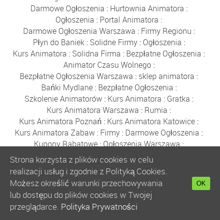
Darmowe Ogłoszenia
:
Hurtownia Animatora
:
Ogłoszenia
:
Portal Animatora
:
Darmowe Ogłoszenia Warszawa
:
Firmy Regionu
:
Płyn do Baniek
:
Solidne Firmy
:
Ogłoszenia
:
Kurs Animatora
:
Solidna Firma
:
Bezpłatne Ogłoszenia
:
Animator Czasu Wolnego
:
Bezpłatne Ogłoszenia Warszawa
:
sklep animatora
:
Bańki Mydlane
:
Bezpłatne Ogłoszenia
:
Szkolenie Animatorów
:
Kurs Animatora
:
Gratka
:
Kurs Animatora Warszawa
:
Rumia
:
Kurs Animatora Poznań
:
Kurs Animatora Katowice
:
Kurs Animatora Zabaw
:
Firmy
:
Darmowe Ogłoszenia
:
Kupony Rabatowe
:
Ogłoszenia Warszawa
:
Płyn do Baniek Mydlanych
:
Strona korzysta z plików cookies w celu
Darmowe Ogłoszenia Trójmiasto
:
realizacji usług i zgodnie z Polityką Cookies.
Ogłoszenia Trójmiasto
:
Ogłoszenia
:
Solidne Firmy
:
Możesz określić warunki przechowywania
OK
Bezpłatne Ogłoszenia
:
Płyn do Baniek
:
lub dostępu do plików cookies w Twojej
Hurtownia Balonów
:
Party Shop
:
Bańki Mydlane
:
przeglądarce.
Polityka Prywatności
Balony Gdańsk
:
Sznurki do Baniek
:
Kijki do Baniek
: