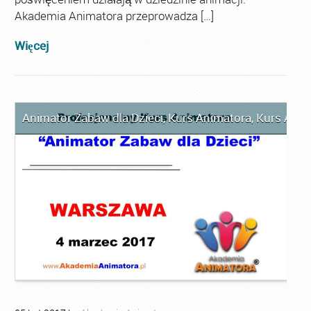
Akademia Animatora przeprowadza […]
Więcej
Animator Zabaw dla Dzieci
,
Kurs Animatora
,
Kurs Ani