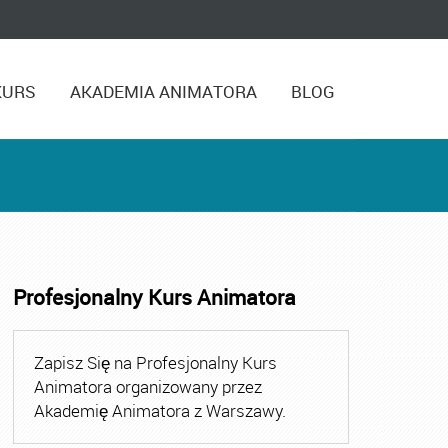
KURS
AKADEMIA ANIMATORA
BLOG
Profesjonalny Kurs Animatora
matora Zabaw dla Dzieci
,
Kurs Animatora Zabaw dla Dzieci
Zapisz Się na Profesjonalny Kurs
Animatora organizowany przez
Akademię Animatora z Warszawy.