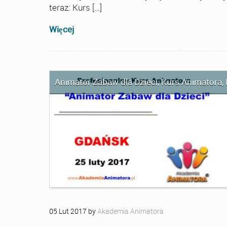
teraz: Kurs […]
Więcej
Animator Zabaw dla Dzieci
,
Kurs Animatora
,
05
Lut
2017
by
Akademia Animatora