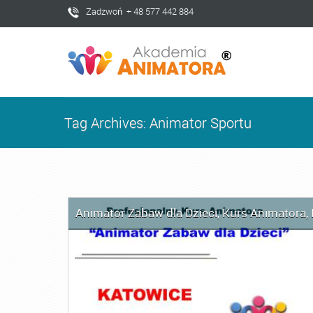
Zadzwoń + 48 577 442 884
Tag Archives: Animator Sportu
Animator Zabaw dla Dzieci
,
Kurs Animatora
,