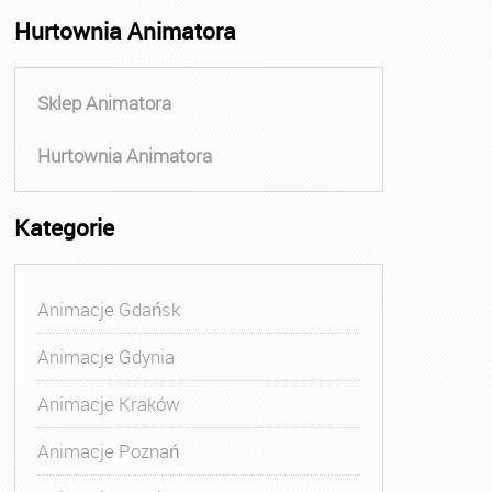
Hurtownia Animatora
Sklep Animatora
Hurtownia Animatora
Kategorie
Animacje Gdańsk
Animacje Gdynia
Animacje Kraków
Animacje Poznań