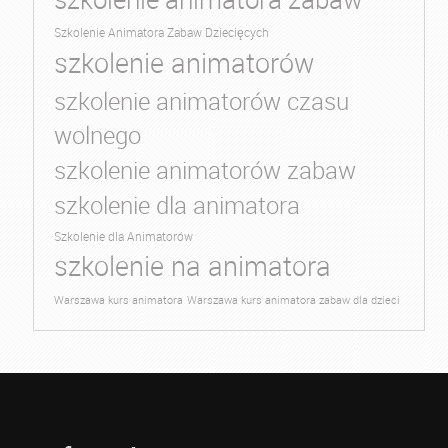
Szkolenie Animatora Zabaw Dziecięcych
szkolenie animatorów
szkolenie animatorów czasu
wolnego
szkolenie animatorów zabaw
szkolenie dla animatora
Szkolenie dla Animatorów
szkolenie na animatora
Warszawa kurs animatora
Warszawa kurs animatora zabaw dla dzieci