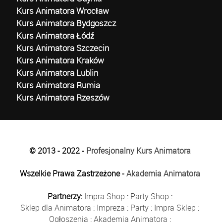
Kurs Animatora Wrocław
Kurs Animatora Bydgoszcz
Kurs Animatora Łódź
Kurs Animatora Szczecin
Kurs Animatora Kraków
Kurs Animatora Lublin
Kurs Animatora Rumia
Kurs Animatora Rzeszów
© 2013 - 2022 -
Profesjonalny Kurs Animatora
Wszelkie Prawa Zastrzeżone -
Akademia Animatora
Partnerzy:
Impra Shop
:
Party Shop
:
Sklep dla Animatora
:
Impreza
:
Party
:
Impra Sklep
:
Ogłoszenia
:
Akademia Animatora
: