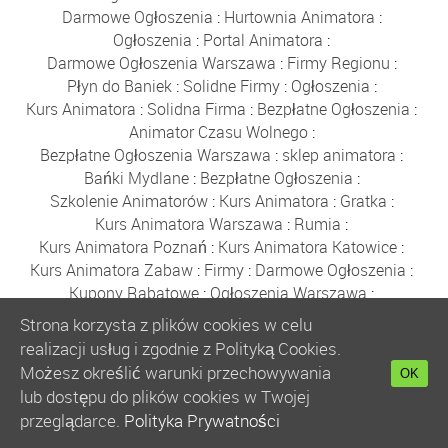
Darmowe Ogłoszenia
:
Hurtownia Animatora
:
Ogłoszenia
:
Portal Animatora
:
Darmowe Ogłoszenia Warszawa
:
Firmy Regionu
:
Płyn do Baniek
:
Solidne Firmy
:
Ogłoszenia
:
Kurs Animatora
:
Solidna Firma
:
Bezpłatne Ogłoszenia
:
Animator Czasu Wolnego
:
Bezpłatne Ogłoszenia Warszawa
:
sklep animatora
:
Bańki Mydlane
:
Bezpłatne Ogłoszenia
:
Szkolenie Animatorów
:
Kurs Animatora
:
Gratka
:
Kurs Animatora Warszawa
:
Rumia
:
Kurs Animatora Poznań
:
Kurs Animatora Katowice
:
Kurs Animatora Zabaw
:
Firmy
:
Darmowe Ogłoszenia
:
Kupony Rabatowe
:
Ogłoszenia Warszawa
:
Płyn do Baniek Mydlanych
:
Strona korzysta z plików cookies w celu
Darmowe Ogłoszenia Trójmiasto
:
realizacji usług i zgodnie z Polityką Cookies.
Ogłoszenia Trójmiasto
:
Ogłoszenia
:
Solidne Firmy
:
Możesz określić warunki przechowywania
OK
Bezpłatne Ogłoszenia
:
Płyn do Baniek
:
lub dostępu do plików cookies w Twojej
Hurtownia Balonów
:
Party Shop
:
Bańki Mydlane
:
przeglądarce.
Polityka Prywatności
Balony Gdańsk
:
Sznurki do Baniek
:
Kijki do Baniek
: