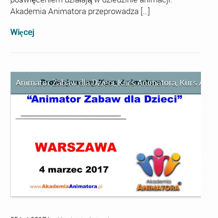
Akademia Animatora przeprowadza […]
Więcej
Animator Zabaw dla Dzieci
,
Kurs Animatora
,
Kurs Ani