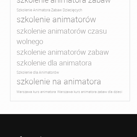
Szkolenie Animatora Zabaw Dziecięcych
szkolenie animatorów
szkolenie animatorów czasu
wolnego
szkolenie animatorów zabaw
szkolenie dla animatora
Szkolenie dla Animatorów
szkolenie na animatora
Warszawa kurs animatora
Warszawa kurs animatora zabaw dla dzieci