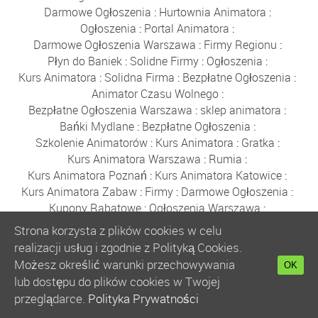
Darmowe Ogłoszenia
:
Hurtownia Animatora
:
Ogłoszenia
:
Portal Animatora
:
Darmowe Ogłoszenia Warszawa
:
Firmy Regionu
:
Płyn do Baniek
:
Solidne Firmy
:
Ogłoszenia
:
Kurs Animatora
:
Solidna Firma
:
Bezpłatne Ogłoszenia
:
Animator Czasu Wolnego
:
Bezpłatne Ogłoszenia Warszawa
:
sklep animatora
:
Bańki Mydlane
:
Bezpłatne Ogłoszenia
:
Szkolenie Animatorów
:
Kurs Animatora
:
Gratka
:
Kurs Animatora Warszawa
:
Rumia
:
Kurs Animatora Poznań
:
Kurs Animatora Katowice
:
Kurs Animatora Zabaw
:
Firmy
:
Darmowe Ogłoszenia
:
Kupony Rabatowe
:
Ogłoszenia Warszawa
:
Płyn do Baniek Mydlanych
:
Strona korzysta z plików cookies w celu
Darmowe Ogłoszenia Trójmiasto
:
realizacji usług i zgodnie z Polityką Cookies.
Ogłoszenia Trójmiasto
:
Ogłoszenia
:
Solidne Firmy
:
Możesz określić warunki przechowywania
OK
Bezpłatne Ogłoszenia
:
Płyn do Baniek
:
lub dostępu do plików cookies w Twojej
Hurtownia Balonów
:
Party Shop
:
Bańki Mydlane
:
przeglądarce.
Polityka Prywatności
Balony Gdańsk
:
Sznurki do Baniek
:
Kijki do Baniek
: