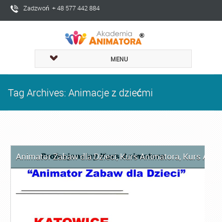
Zadzwoń + 48 577 442 884
MENU
Tag Archives: Animacje z dziećmi
Animator Zabaw dla Dzieci
,
Kurs Animatora
,
Kurs Anim