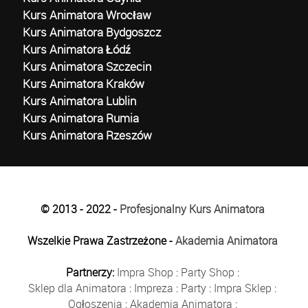
Kurs Animatora Wrocław
Kurs Animatora Bydgoszcz
Kurs Animatora Łódź
Kurs Animatora Szczecin
Kurs Animatora Kraków
Kurs Animatora Lublin
Kurs Animatora Rumia
Kurs Animatora Rzeszów
© 2013 - 2022 -
Profesjonalny Kurs Animatora
Wszelkie Prawa Zastrzeżone -
Akademia Animatora
Partnerzy:
Impra Shop
:
Party Shop
:
Sklep dla Animatora
:
Impreza
:
Party
:
Impra Sklep
:
Ogłoszenia
:
Akademia Animatora
: