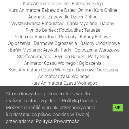
Kurs Animatora Online
:
Polecany Sklep
:
Kurs Animatora Zabaw dla Dzieci Online
:
Kurs Online
:
Animator Zabaw dla Dzieci Online
:
Wyszukiwarka Produktów
:
Bańki Mydlane
:
Balony
:
Płyn do Baniek
:
Fotobudka
:
Tatuaże
:
Sklep dla Animatora
:
Prezenty
:
Balony Foliowe
:
Ogłoszenia
:
Darmowe Ogłoszenia
:
Balony Urodzinowe
:
Bańki Mydlane
:
Artykuły Party
:
Ogłoszenia Warszawa
:
Strefa Animatora
:
Płyn do Baniek
:
Party Shop
:
Animator Czasu Wolnego
:
Ogłoszenia
:
Kurs Animatora Czasu Wolnego
:
Darmowe Ogłoszenia
:
Animator Czasu Wolnego
:
Kurs Animatora Czasu Wolnego
:
Animator Zabaw dla Dzieci
:
Bezpłatne Ogłoszenia
:
Strona korzysta z plików cookies w celu
Party
:
Kurs Animatora Zabaw dla Dzieci
:
realizacji usług i zgodnie z Polityką Cookies.
Animator Seniora
:
Party Sklep
:
Możesz określić warunki przechowywania
OK
Kurs Animatora Seniora
:
Sklep Party
:
lub dostępu do plików cookies w Twojej
Tatuaże dla Dzieci
:
Tatuaże Brokatowe
:
Ogłoszenia
:
przeglądarce.
Polityka Prywatności
Ogłoszenia Darmowe
:
Zamykanie w Bańce
:
Warszawa