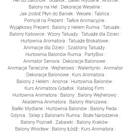
:
Hel do Balonów
:
Gdańsk
:
Bańki Mydlane
:
Anonse
:
Balony na Hel
:
Dekoracje Weselne
:
Jak zrobić Płyn do Baniek
:
Wesele
:
Tablica
:
Pomysł na Prezent
:
Tańce Animacyjne
:
Wyjątkowy Prezent
:
Balony z Helem Rumia
:
Tatuaże
:
Balony Katowice
:
Wzory Tatuaży
:
Tatuaże dla Dzieci
:
Hurtownia Animatora
:
Tatuaże Brokatowe
:
Animacje dla Dzieci
:
Szablony Tatuaży
:
Hurtownia Balonów Rumia
:
PartyBox
:
Animator Seniora
:
Dekoracje Balonowe
:
Animacje Taneczne
:
Wejherowo
:
Walentynki
:
Animator
:
Dekoracje Balonowe
:
Kurs Animatora
:
Balony z Helem
:
Anonse
:
Hurtownia Balonów
:
Kurs Animatora Gdańsk
:
Katalog Firm
:
Hurtownia Animatora
:
Balony
:
Balony Wejherowo
:
Akademia Animatora
:
Balony Warszawa
:
Bańki Mydlane
:
Hurtownia Balonów
:
Balony Reda
:
Gdynia
:
Sklep z Balonami Rumia
:
Boże Narodzenie
:
Balony Poznań
:
Zabawki
:
Balony Kraków
:
Balony Wrocław
:
Balony Łódź
:
Kurs Animatora
: