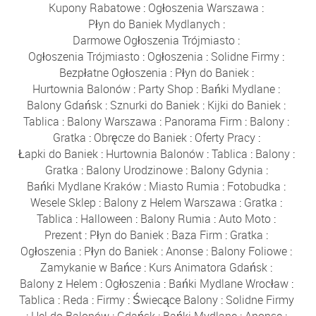
Kupony Rabatowe
:
Ogłoszenia Warszawa
:
Płyn do Baniek Mydlanych
:
Darmowe Ogłoszenia Trójmiasto
:
Ogłoszenia Trójmiasto
:
Ogłoszenia
:
Solidne Firmy
:
Bezpłatne Ogłoszenia
:
Płyn do Baniek
:
Hurtownia Balonów
:
Party Shop
:
Bańki Mydlane
:
Balony Gdańsk
:
Sznurki do Baniek
:
Kijki do Baniek
:
Tablica
:
Balony Warszawa
:
Panorama Firm
:
Balony
:
Gratka
:
Obręcze do Baniek
:
Oferty Pracy
:
Łapki do Baniek
:
Hurtownia Balonów
:
Tablica
:
Balony
:
Gratka
:
Balony Urodzinowe
:
Balony Gdynia
:
Bańki Mydlane Kraków
:
Miasto Rumia
:
Fotobudka
:
Wesele Sklep
:
Balony z Helem Warszawa
:
Gratka
:
Tablica
:
Halloween
:
Balony Rumia
:
Auto Moto
:
Prezent
:
Płyn do Baniek
:
Baza Firm
:
Gratka
:
Ogłoszenia
:
Płyn do Baniek
:
Anonse
:
Balony Foliowe
:
Zamykanie w Bańce
:
Kurs Animatora Gdańsk
:
Balony z Helem
:
Ogłoszenia
:
Bańki Mydlane Wrocław
:
Tablica
:
Reda
:
Firmy
:
Świecące Balony
:
Solidne Firmy