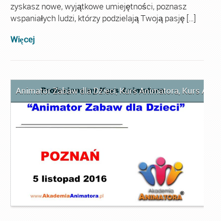
zyskasz nowe, wyjątkowe umiejętności, poznasz
wspaniałych ludzi, którzy podzielają Twoją pasję […]
Więcej
Animator Zabaw dla Dzieci
,
Kurs Animatora
,
Kurs Anim