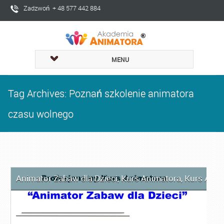
Zadzwoń + 48 577 442 884
MENU
Tag Archives: Poznań szkolenie animatora
czasu wolnego
Animator Zabaw dla Dzieci
,
Kurs Animatora
,
Kurs Anim