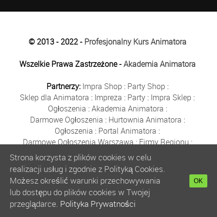
© 2013 - 2022 -
Profesjonalny Kurs Animatora
Wszelkie Prawa Zastrzeżone -
Akademia Animatora
Partnerzy:
Impra Shop
:
Party Shop
:
Sklep dla Animatora
:
Impreza
:
Party
:
Impra Sklep
:
Ogłoszenia
:
Akademia Animatora
:
Darmowe Ogłoszenia
:
Hurtownia Animatora
:
Ogłoszenia
:
Portal Animatora
:
Darmowe Ogłoszenia Warszawa
:
Firmy Regionu
:
Płyn do Baniek
:
Solidne Firmy
:
Ogłoszenia
:
Strona korzysta z plików cookies w celu
Kurs Animatora
:
Solidna Firma
:
Bezpłatne Ogłoszenia
:
realizacji usług i zgodnie z Polityką Cookies.
Animator Czasu Wolnego
:
Możesz określić warunki przechowywania
OK
Bezpłatne Ogłoszenia Warszawa
:
sklep animatora
:
lub dostępu do plików cookies w Twojej
Bańki Mydlane
:
Bezpłatne Ogłoszenia
:
przeglądarce.
Polityka Prywatności
Szkolenie Animatorów
:
Kurs Animatora
:
Gratka
: