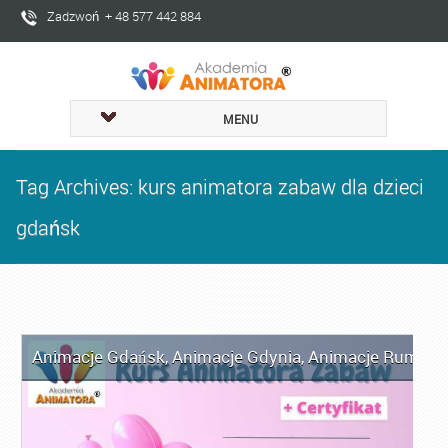
Zadzwoń + 48 577 442 884
MENU
Tag Archives: kurs animatora zabaw dla dzieci
gdańsk
Animacje Gdańsk
,
Animacje Gdynia
,
Animacje Rumia
,
A