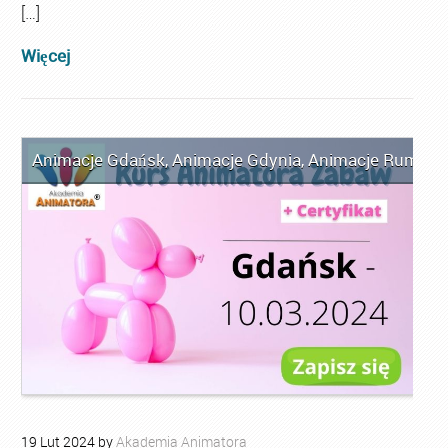
[…]
Więcej
Animacje Gdańsk
,
Animacje Gdynia
,
Animacje Rumia
,
A
19
Lut
2024
by
Akademia Animatora