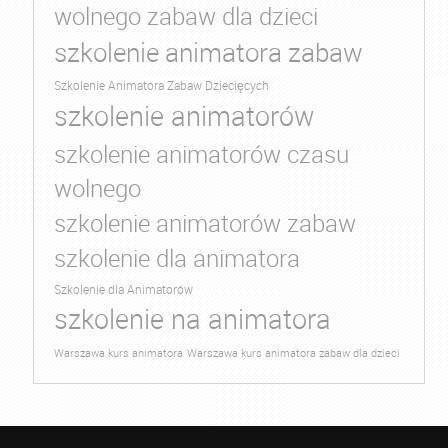
wolnego zabaw dla dzieci
szkolenie animatora zabaw
Szkolenie Animatora Zabaw Dziecięcych
szkolenie animatorów
szkolenie animatorów czasu
wolnego
szkolenie animatorów zabaw
szkolenie dla animatora
Szkolenie dla Animatorów
szkolenie na animatora
Warszawa kurs animatora
Warszawa kurs animatora zabaw dla dzieci