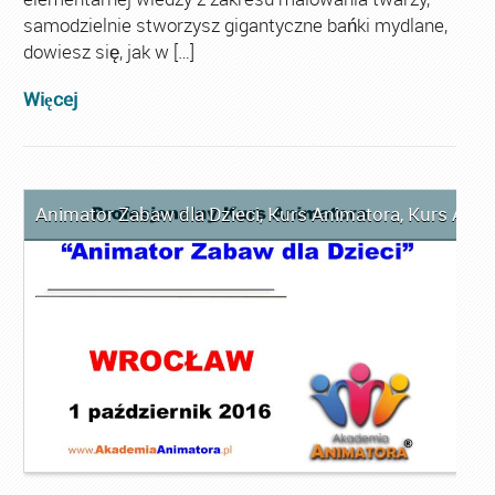
samodzielnie stworzysz gigantyczne bańki mydlane,
dowiesz się, jak w […]
Więcej
Animator Zabaw dla Dzieci
,
Kurs Animatora
,
Kurs Anim