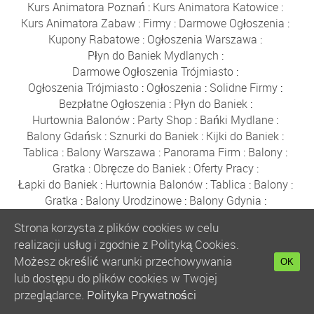
Kurs Animatora Poznań
:
Kurs Animatora Katowice
:
Kurs Animatora Zabaw
:
Firmy
:
Darmowe Ogłoszenia
:
Kupony Rabatowe
:
Ogłoszenia Warszawa
:
Płyn do Baniek Mydlanych
:
Darmowe Ogłoszenia Trójmiasto
:
Ogłoszenia Trójmiasto
:
Ogłoszenia
:
Solidne Firmy
:
Bezpłatne Ogłoszenia
:
Płyn do Baniek
:
Hurtownia Balonów
:
Party Shop
:
Bańki Mydlane
:
Balony Gdańsk
:
Sznurki do Baniek
:
Kijki do Baniek
:
Tablica
:
Balony Warszawa
:
Panorama Firm
:
Balony
:
Gratka
:
Obręcze do Baniek
:
Oferty Pracy
:
Łapki do Baniek
:
Hurtownia Balonów
:
Tablica
:
Balony
:
Gratka
:
Balony Urodzinowe
:
Balony Gdynia
:
Bańki Mydlane Kraków
:
Miasto Rumia
:
Fotobudka
:
Strona korzysta z plików cookies w celu
Wesele Sklep
:
Balony z Helem Warszawa
:
Gratka
:
realizacji usług i zgodnie z Polityką Cookies.
Tablica
:
Halloween
:
Balony Rumia
:
Auto Moto
:
Możesz określić warunki przechowywania
OK
Prezent
:
Płyn do Baniek
:
Baza Firm
:
Gratka
:
lub dostępu do plików cookies w Twojej
Ogłoszenia
:
Płyn do Baniek
:
Anonse
:
Balony Foliowe
:
przeglądarce.
Polityka Prywatności
Zamykanie w Bańce
:
Kurs Animatora Gdańsk
:
Balony z Helem
:
Ogłoszenia
:
Bańki Mydlane Wrocław
: