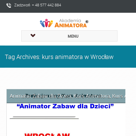
Zadzwoń + 48 577 442 884
MENU
Tag Archives: kurs animatora w Wrocław
Animator Zabaw dla Dzieci
,
Kurs Animatora
,
Kurs Anim