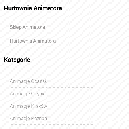
Hurtownia Animatora
Sklep Animatora
Hurtownia Animatora
Kategorie
Animacje Gdańsk
Animacje Gdynia
Animacje Kraków
Animacje Poznań