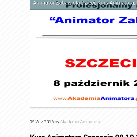
Animator Zabaw dla Dzieci
,
Kurs Animatora
,
05
Wrz
2016
by
Akademia Animatora