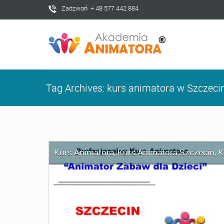
Zadzwoń + 48 577 442 884
Tag Archives: kurs animatora w Szczeci
Kurs Animatora
,
Kurs Animatora Szczecin
,
K