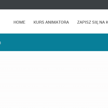
HOME
KURS ANIMATORA
ZAPISZ SIĘ NA 
n
urs Animatora Zabaw
,
Kurs Animatora Zabaw dla Dzieci
,
Sz