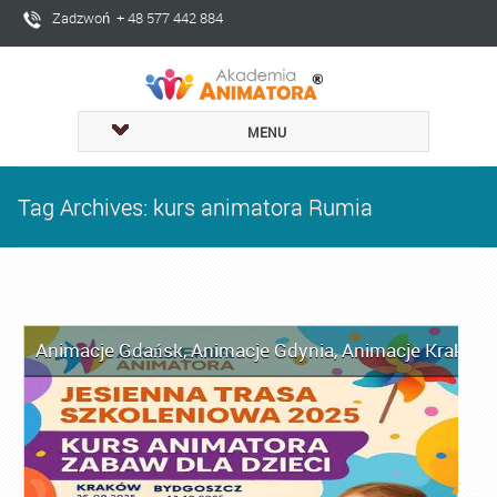
Zadzwoń + 48 577 442 884
MENU
Tag Archives: kurs animatora Rumia
Animacje Gdańsk
,
Animacje Gdynia
,
Animacje Kraków
,