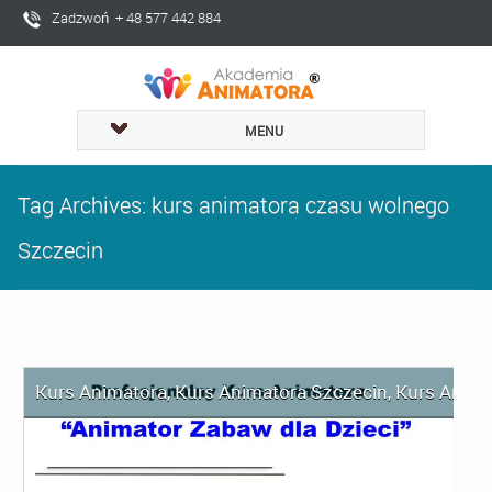
Zadzwoń + 48 577 442 884
MENU
Tag Archives: kurs animatora czasu wolnego
Szczecin
Kurs Animatora
,
Kurs Animatora Szczecin
,
Kurs Anima