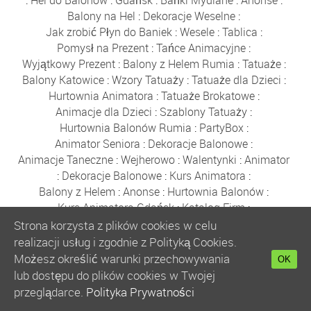
:
Hel do Balonów
:
Gdańsk
:
Bańki Mydlane
:
Anonse
:
Balony na Hel
:
Dekoracje Weselne
:
Jak zrobić Płyn do Baniek
:
Wesele
:
Tablica
:
Pomysł na Prezent
:
Tańce Animacyjne
:
Wyjątkowy Prezent
:
Balony z Helem Rumia
:
Tatuaże
:
Balony Katowice
:
Wzory Tatuaży
:
Tatuaże dla Dzieci
:
Hurtownia Animatora
:
Tatuaże Brokatowe
:
Animacje dla Dzieci
:
Szablony Tatuaży
:
Hurtownia Balonów Rumia
:
PartyBox
:
Animator Seniora
:
Dekoracje Balonowe
:
Animacje Taneczne
:
Wejherowo
:
Walentynki
:
Animator
:
Dekoracje Balonowe
:
Kurs Animatora
:
Balony z Helem
:
Anonse
:
Hurtownia Balonów
:
Kurs Animatora Gdańsk
:
Katalog Firm
:
Hurtownia Animatora
:
Balony
:
Balony Wejherowo
:
Strona korzysta z plików cookies w celu
Akademia Animatora
:
Balony Warszawa
:
realizacji usług i zgodnie z Polityką Cookies.
Bańki Mydlane
:
Hurtownia Balonów
:
Balony Reda
:
Możesz określić warunki przechowywania
OK
Gdynia
:
Sklep z Balonami Rumia
:
Boże Narodzenie
:
lub dostępu do plików cookies w Twojej
Balony Poznań
:
Zabawki
:
Balony Kraków
:
przeglądarce.
Polityka Prywatności
Balony Wrocław
:
Balony Łódź
:
Kurs Animatora
: