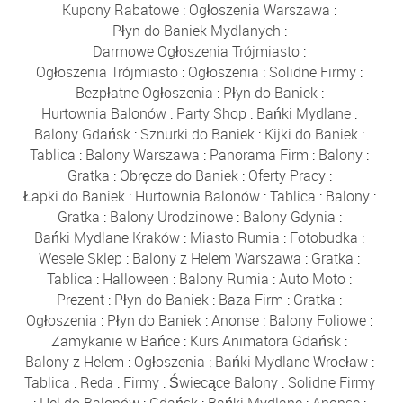
Kupony Rabatowe
:
Ogłoszenia Warszawa
:
Płyn do Baniek Mydlanych
:
Darmowe Ogłoszenia Trójmiasto
:
Ogłoszenia Trójmiasto
:
Ogłoszenia
:
Solidne Firmy
:
Bezpłatne Ogłoszenia
:
Płyn do Baniek
:
Hurtownia Balonów
:
Party Shop
:
Bańki Mydlane
:
Balony Gdańsk
:
Sznurki do Baniek
:
Kijki do Baniek
:
Tablica
:
Balony Warszawa
:
Panorama Firm
:
Balony
:
Gratka
:
Obręcze do Baniek
:
Oferty Pracy
:
Łapki do Baniek
:
Hurtownia Balonów
:
Tablica
:
Balony
:
Gratka
:
Balony Urodzinowe
:
Balony Gdynia
:
Bańki Mydlane Kraków
:
Miasto Rumia
:
Fotobudka
:
Wesele Sklep
:
Balony z Helem Warszawa
:
Gratka
:
Tablica
:
Halloween
:
Balony Rumia
:
Auto Moto
:
Prezent
:
Płyn do Baniek
:
Baza Firm
:
Gratka
:
Ogłoszenia
:
Płyn do Baniek
:
Anonse
:
Balony Foliowe
:
Zamykanie w Bańce
:
Kurs Animatora Gdańsk
:
Balony z Helem
:
Ogłoszenia
:
Bańki Mydlane Wrocław
:
Tablica
:
Reda
:
Firmy
:
Świecące Balony
:
Solidne Firmy