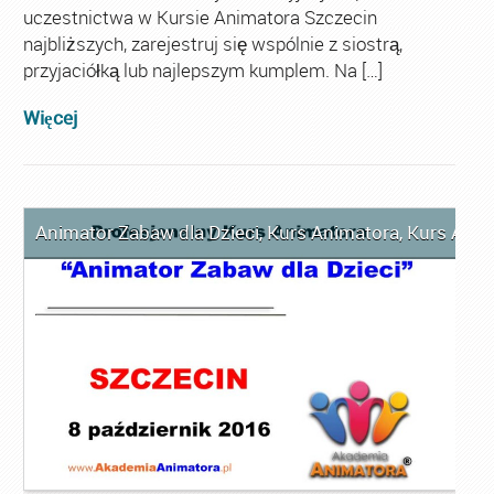
uczestnictwa w Kursie Animatora Szczecin
najbliższych, zarejestruj się wspólnie z siostrą,
przyjaciółką lub najlepszym kumplem. Na […]
Więcej
Animator Zabaw dla Dzieci
,
Kurs Animatora
,
Kurs Anim