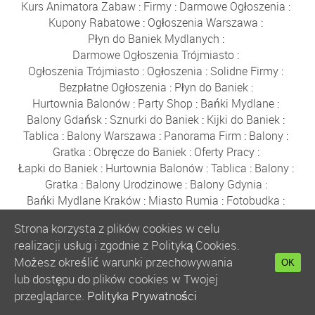
Kurs Animatora Zabaw
:
Firmy
:
Darmowe Ogłoszenia
:
Kupony Rabatowe
:
Ogłoszenia Warszawa
:
Płyn do Baniek Mydlanych
:
Darmowe Ogłoszenia Trójmiasto
:
Ogłoszenia Trójmiasto
:
Ogłoszenia
:
Solidne Firmy
:
Bezpłatne Ogłoszenia
:
Płyn do Baniek
:
Hurtownia Balonów
:
Party Shop
:
Bańki Mydlane
:
Balony Gdańsk
:
Sznurki do Baniek
:
Kijki do Baniek
:
Tablica
:
Balony Warszawa
:
Panorama Firm
:
Balony
:
Gratka
:
Obręcze do Baniek
:
Oferty Pracy
:
Łapki do Baniek
:
Hurtownia Balonów
:
Tablica
:
Balony
:
Gratka
:
Balony Urodzinowe
:
Balony Gdynia
:
Bańki Mydlane Kraków
:
Miasto Rumia
:
Fotobudka
:
Wesele Sklep
:
Balony z Helem Warszawa
:
Gratka
:
Strona korzysta z plików cookies w celu
Tablica
:
Halloween
:
Balony Rumia
:
Auto Moto
:
realizacji usług i zgodnie z Polityką Cookies.
Prezent
:
Płyn do Baniek
:
Baza Firm
:
Gratka
:
Możesz określić warunki przechowywania
OK
Ogłoszenia
:
Płyn do Baniek
:
Anonse
:
Balony Foliowe
:
lub dostępu do plików cookies w Twojej
Zamykanie w Bańce
:
Kurs Animatora Gdańsk
:
przeglądarce.
Polityka Prywatności
Balony z Helem
:
Ogłoszenia
:
Bańki Mydlane Wrocław
:
Tablica
:
Reda
:
Firmy
:
Świecące Balony
:
Solidne Firmy