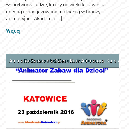
współtworzą ludzie, którzy od wielu lat z wielką
energią i zaangażowaniem działają w branży
animacyjnej. Akademia […]
Więcej
Animator Zabaw dla Dzieci
,
Kurs Animatora
,
Kurs Anim