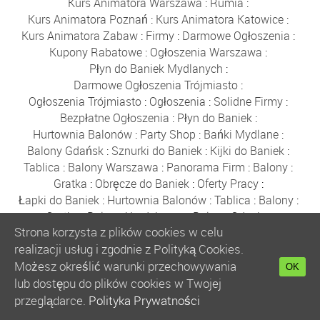
Kurs Animatora Warszawa
:
Rumia
:
Kurs Animatora Poznań
:
Kurs Animatora Katowice
:
Kurs Animatora Zabaw
:
Firmy
:
Darmowe Ogłoszenia
:
Kupony Rabatowe
:
Ogłoszenia Warszawa
:
Płyn do Baniek Mydlanych
:
Darmowe Ogłoszenia Trójmiasto
:
Ogłoszenia Trójmiasto
:
Ogłoszenia
:
Solidne Firmy
:
Bezpłatne Ogłoszenia
:
Płyn do Baniek
:
Hurtownia Balonów
:
Party Shop
:
Bańki Mydlane
:
Balony Gdańsk
:
Sznurki do Baniek
:
Kijki do Baniek
:
Tablica
:
Balony Warszawa
:
Panorama Firm
:
Balony
:
Gratka
:
Obręcze do Baniek
:
Oferty Pracy
:
Łapki do Baniek
:
Hurtownia Balonów
:
Tablica
:
Balony
:
Gratka
:
Balony Urodzinowe
:
Balony Gdynia
:
Strona korzysta z plików cookies w celu
Bańki Mydlane Kraków
:
Miasto Rumia
:
Fotobudka
:
realizacji usług i zgodnie z Polityką Cookies.
Wesele Sklep
:
Balony z Helem Warszawa
:
Gratka
:
Tablica
:
Halloween
:
Balony Rumia
:
Auto Moto
:
Możesz określić warunki przechowywania
OK
Prezent
:
Płyn do Baniek
:
Baza Firm
:
Gratka
:
lub dostępu do plików cookies w Twojej
Ogłoszenia
:
Płyn do Baniek
:
Anonse
:
Balony Foliowe
:
przeglądarce.
Polityka Prywatności
Zamykanie w Bańce
:
Kurs Animatora Gdańsk
: