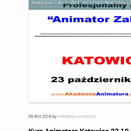
Animator Zabaw dla Dzieci
,
Kurs Animatora
,
05
Wrz
2016
by
Akademia Animatora