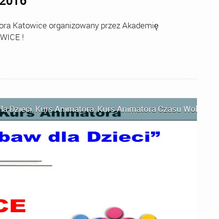
.2016
a Katowice organizowany przez Akademię
TOWICE !
la Dzieci
,
Kurs Animatora
,
Kurs Animatora Czasu Wolnego