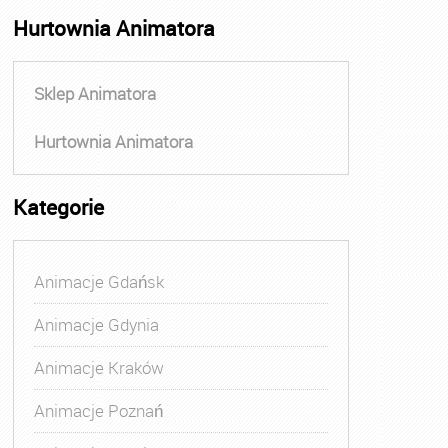
Hurtownia Animatora
Sklep Animatora
Hurtownia Animatora
Kategorie
Animacje Gdańsk
Animacje Gdynia
Animacje Kraków
Animacje Poznań