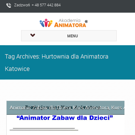
Zadzwoń + 48 577 442 884
MENU
Tag Archives: Hurtownia dla Animatora
Katowice
Animator Zabaw dla Dzieci
,
Kurs Animatora
,
Kurs Anim