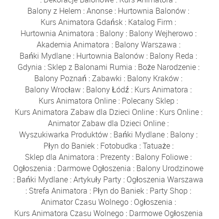
Balony z Helem
:
Anonse
:
Hurtownia Balonów
:
Kurs Animatora Gdańsk
:
Katalog Firm
:
Hurtownia Animatora
:
Balony
:
Balony Wejherowo
:
Akademia Animatora
:
Balony Warszawa
:
Bańki Mydlane
:
Hurtownia Balonów
:
Balony Reda
:
Gdynia
:
Sklep z Balonami Rumia
:
Boże Narodzenie
:
Balony Poznań
:
Zabawki
:
Balony Kraków
:
Balony Wrocław
:
Balony Łódź
:
Kurs Animatora
:
Kurs Animatora Online
:
Polecany Sklep
:
Kurs Animatora Zabaw dla Dzieci Online
:
Kurs Online
:
Animator Zabaw dla Dzieci Online
:
Wyszukiwarka Produktów
:
Bańki Mydlane
:
Balony
:
Płyn do Baniek
:
Fotobudka
:
Tatuaże
:
Sklep dla Animatora
:
Prezenty
:
Balony Foliowe
:
Ogłoszenia
:
Darmowe Ogłoszenia
:
Balony Urodzinowe
:
Bańki Mydlane
:
Artykuły Party
:
Ogłoszenia Warszawa
:
Strefa Animatora
:
Płyn do Baniek
:
Party Shop
:
Animator Czasu Wolnego
:
Ogłoszenia
:
Kurs Animatora Czasu Wolnego
:
Darmowe Ogłoszenia