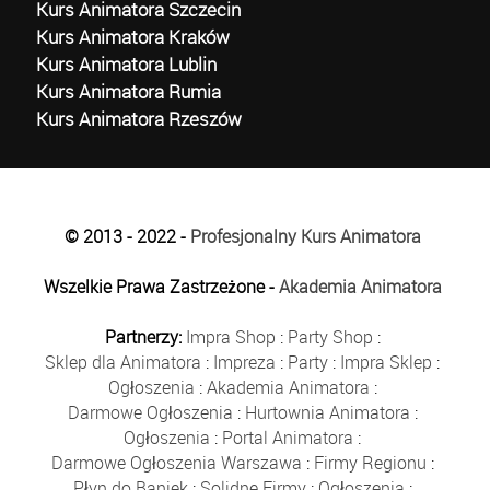
Kurs Animatora Szczecin
Kurs Animatora Kraków
Kurs Animatora Lublin
Kurs Animatora Rumia
Kurs Animatora Rzeszów
© 2013 - 2022 -
Profesjonalny Kurs Animatora
Wszelkie Prawa Zastrzeżone -
Akademia Animatora
Partnerzy:
Impra Shop
:
Party Shop
:
Sklep dla Animatora
:
Impreza
:
Party
:
Impra Sklep
:
Ogłoszenia
:
Akademia Animatora
:
Darmowe Ogłoszenia
:
Hurtownia Animatora
:
Ogłoszenia
:
Portal Animatora
:
Darmowe Ogłoszenia Warszawa
:
Firmy Regionu
:
Płyn do Baniek
:
Solidne Firmy
:
Ogłoszenia
: