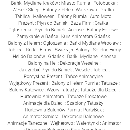
Bańki Mydlane Kraków
:
Miasto Rumia
:
Fotobudka
:
Wesele Sklep
:
Balony z Helem Warszawa
:
Gratka
:
Tablica
:
Halloween
:
Balony Rumia
:
Auto Moto
:
Prezent
:
Płyn do Baniek
:
Baza Firm
:
Gratka
:
Ogłoszenia
:
Płyn do Baniek
:
Anonse
:
Balony Foliowe
:
Zamykanie w Bańce
:
Kurs Animatora Gdańsk
:
Balony z Helem
:
Ogłoszenia
:
Bańki Mydlane Wrocław
:
Tablica
:
Reda
:
Firmy
:
Świecące Balony
:
Solidne Firmy
:
Hel do Balonów
:
Gdańsk
:
Bańki Mydlane
:
Anonse
:
Balony na Hel
:
Dekoracje Weselne
:
Jak zrobić Płyn do Baniek
:
Wesele
:
Tablica
:
Pomysł na Prezent
:
Tańce Animacyjne
:
Wyjątkowy Prezent
:
Balony z Helem Rumia
:
Tatuaże
:
Balony Katowice
:
Wzory Tatuaży
:
Tatuaże dla Dzieci
:
Hurtownia Animatora
:
Tatuaże Brokatowe
:
Animacje dla Dzieci
:
Szablony Tatuaży
:
Hurtownia Balonów Rumia
:
PartyBox
:
Animator Seniora
:
Dekoracje Balonowe
:
Animacje Taneczne
:
Wejherowo
:
Walentynki
:
Animator
:
Dekoracje Balonowe
:
Kurs Animatora
: