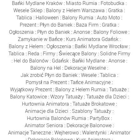
Bańki Mydlane Kraków
:
Miasto Rumia
:
Fotobudka
:
Wesele Sklep
:
Balony z Helem Warszawa
:
Gratka
:
Tablica
:
Halloween
:
Balony Rumia
:
Auto Moto
:
Prezent
:
Płyn do Baniek
:
Baza Firm
:
Gratka
:
Ogłoszenia
:
Płyn do Baniek
:
Anonse
:
Balony Foliowe
:
Zamykanie w Bańce
:
Kurs Animatora Gdańsk
:
Balony z Helem
:
Ogłoszenia
:
Bańki Mydlane Wrocław
:
Tablica
:
Reda
:
Firmy
:
Świecące Balony
:
Solidne Firmy
:
Hel do Balonów
:
Gdańsk
:
Bańki Mydlane
:
Anonse
:
Balony na Hel
:
Dekoracje Weselne
:
Jak zrobić Płyn do Baniek
:
Wesele
:
Tablica
:
Pomysł na Prezent
:
Tańce Animacyjne
:
Wyjątkowy Prezent
:
Balony z Helem Rumia
:
Tatuaże
:
Balony Katowice
:
Wzory Tatuaży
:
Tatuaże dla Dzieci
:
Hurtownia Animatora
:
Tatuaże Brokatowe
:
Animacje dla Dzieci
:
Szablony Tatuaży
:
Hurtownia Balonów Rumia
:
PartyBox
:
Animator Seniora
:
Dekoracje Balonowe
:
Animacje Taneczne
:
Wejherowo
:
Walentynki
:
Animator
:
Dekoracje Balonowe
:
Kurs Animatora
: