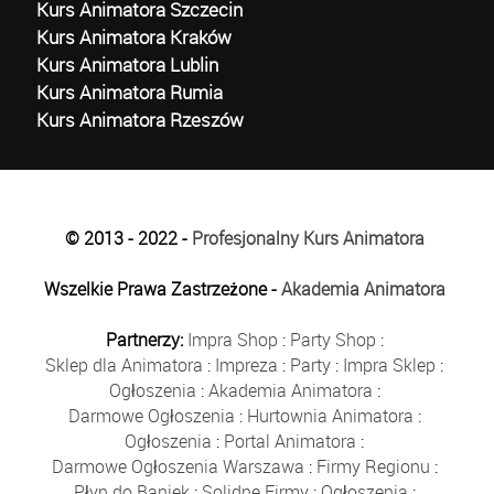
Kurs Animatora Szczecin
Kurs Animatora Kraków
Kurs Animatora Lublin
Kurs Animatora Rumia
Kurs Animatora Rzeszów
© 2013 - 2022 -
Profesjonalny Kurs Animatora
Wszelkie Prawa Zastrzeżone -
Akademia Animatora
Partnerzy:
Impra Shop
:
Party Shop
:
Sklep dla Animatora
:
Impreza
:
Party
:
Impra Sklep
:
Ogłoszenia
:
Akademia Animatora
:
Darmowe Ogłoszenia
:
Hurtownia Animatora
:
Ogłoszenia
:
Portal Animatora
:
Darmowe Ogłoszenia Warszawa
:
Firmy Regionu
:
Płyn do Baniek
:
Solidne Firmy
:
Ogłoszenia
: