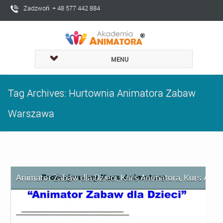
Zadzwoń + 48 577 442 884
MENU
Tag Archives: Hurtownia Animatora Zabaw
Warszawa
Animator Zabaw dla Dzieci
,
Kurs Animatora
,
Kurs Ani