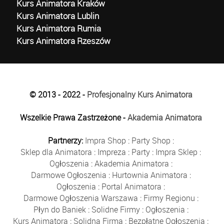
Kurs Animatora Kraków
Kurs Animatora Lublin
Kurs Animatora Rumia
Kurs Animatora Rzeszów
© 2013 - 2022 -
Profesjonalny Kurs Animatora
Wszelkie Prawa Zastrzeżone -
Akademia Animatora
Partnerzy:
Impra Shop
:
Party Shop
:
Sklep dla Animatora
:
Impreza
:
Party
:
Impra Sklep
:
Ogłoszenia
:
Akademia Animatora
:
Darmowe Ogłoszenia
:
Hurtownia Animatora
:
Ogłoszenia
:
Portal Animatora
:
Darmowe Ogłoszenia Warszawa
:
Firmy Regionu
:
Płyn do Baniek
:
Solidne Firmy
:
Ogłoszenia
:
Kurs Animatora
:
Solidna Firma
:
Bezpłatne Ogłoszenia
: