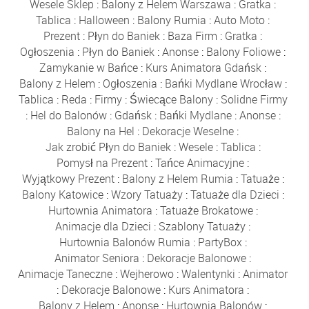
Wesele Sklep
:
Balony z Helem Warszawa
:
Gratka
:
Tablica
:
Halloween
:
Balony Rumia
:
Auto Moto
:
Prezent
:
Płyn do Baniek
:
Baza Firm
:
Gratka
:
Ogłoszenia
:
Płyn do Baniek
:
Anonse
:
Balony Foliowe
:
Zamykanie w Bańce
:
Kurs Animatora Gdańsk
:
Balony z Helem
:
Ogłoszenia
:
Bańki Mydlane Wrocław
:
Tablica
:
Reda
:
Firmy
:
Świecące Balony
:
Solidne Firmy
:
Hel do Balonów
:
Gdańsk
:
Bańki Mydlane
:
Anonse
:
Balony na Hel
:
Dekoracje Weselne
:
Jak zrobić Płyn do Baniek
:
Wesele
:
Tablica
:
Pomysł na Prezent
:
Tańce Animacyjne
:
Wyjątkowy Prezent
:
Balony z Helem Rumia
:
Tatuaże
:
Balony Katowice
:
Wzory Tatuaży
:
Tatuaże dla Dzieci
:
Hurtownia Animatora
:
Tatuaże Brokatowe
:
Animacje dla Dzieci
:
Szablony Tatuaży
:
Hurtownia Balonów Rumia
:
PartyBox
:
Animator Seniora
:
Dekoracje Balonowe
:
Animacje Taneczne
:
Wejherowo
:
Walentynki
:
Animator
:
Dekoracje Balonowe
:
Kurs Animatora
:
Balony z Helem
:
Anonse
:
Hurtownia Balonów
: