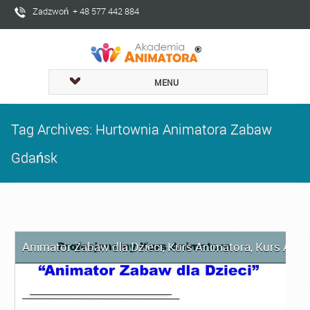
Zadzwoń + 48 577 442 884
MENU
Tag Archives: Hurtownia Animatora Zabaw
Gdańsk
Animator Zabaw dla Dzieci
,
Kurs Animatora
,
Kurs Anim