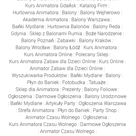
Kurs Animatora Gdańsk
:
Katalog Firm
:
Hurtownia Animatora
:
Balony
:
Balony Wejherowo
:
Akademia Animatora
:
Balony Warszawa
:
Bańki Mydlane
:
Hurtownia Balonów
:
Balony Reda
:
Gdynia
:
Sklep z Balonami Rumia
:
Boże Narodzenie
:
Balony Poznań
:
Zabawki
:
Balony Kraków
:
Balony Wrocław
:
Balony Łódź
:
Kurs Animatora
:
Kurs Animatora Online
:
Polecany Sklep
:
Kurs Animatora Zabaw dla Dzieci Online
:
Kurs Online
:
Animator Zabaw dla Dzieci Online
:
Wyszukiwarka Produktów
:
Bańki Mydlane
:
Balony
:
Płyn do Baniek
:
Fotobudka
:
Tatuaże
:
Sklep dla Animatora
:
Prezenty
:
Balony Foliowe
:
Ogłoszenia
:
Darmowe Ogłoszenia
:
Balony Urodzinowe
:
Bańki Mydlane
:
Artykuły Party
:
Ogłoszenia Warszawa
:
Strefa Animatora
:
Płyn do Baniek
:
Party Shop
:
Animator Czasu Wolnego
:
Ogłoszenia
:
Kurs Animatora Czasu Wolnego
:
Darmowe Ogłoszenia
:
Animator Czasu Wolnego
: