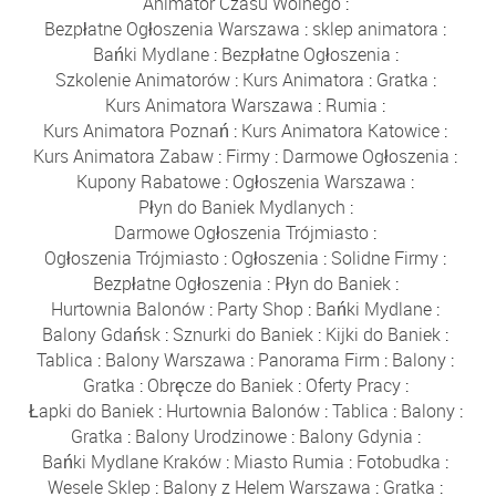
Animator Czasu Wolnego
:
Bezpłatne Ogłoszenia Warszawa
:
sklep animatora
:
Bańki Mydlane
:
Bezpłatne Ogłoszenia
:
Szkolenie Animatorów
:
Kurs Animatora
:
Gratka
:
Kurs Animatora Warszawa
:
Rumia
:
Kurs Animatora Poznań
:
Kurs Animatora Katowice
:
Kurs Animatora Zabaw
:
Firmy
:
Darmowe Ogłoszenia
:
Kupony Rabatowe
:
Ogłoszenia Warszawa
:
Płyn do Baniek Mydlanych
:
Darmowe Ogłoszenia Trójmiasto
:
Ogłoszenia Trójmiasto
:
Ogłoszenia
:
Solidne Firmy
:
Bezpłatne Ogłoszenia
:
Płyn do Baniek
:
Hurtownia Balonów
:
Party Shop
:
Bańki Mydlane
:
Balony Gdańsk
:
Sznurki do Baniek
:
Kijki do Baniek
:
Tablica
:
Balony Warszawa
:
Panorama Firm
:
Balony
:
Gratka
:
Obręcze do Baniek
:
Oferty Pracy
:
Łapki do Baniek
:
Hurtownia Balonów
:
Tablica
:
Balony
:
Gratka
:
Balony Urodzinowe
:
Balony Gdynia
:
Bańki Mydlane Kraków
:
Miasto Rumia
:
Fotobudka
:
Wesele Sklep
:
Balony z Helem Warszawa
:
Gratka
: