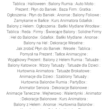
Tablica
:
Halloween
:
Balony Rumia
:
Auto Moto
:
Prezent
:
Płyn do Baniek
:
Baza Firm
:
Gratka
:
Ogłoszenia
:
Płyn do Baniek
:
Anonse
:
Balony Foliowe
:
Zamykanie w Bańce
:
Kurs Animatora Gdańsk
:
Balony z Helem
:
Ogłoszenia
:
Bańki Mydlane Wrocław
:
Tablica
:
Reda
:
Firmy
:
Świecące Balony
:
Solidne Firmy
:
Hel do Balonów
:
Gdańsk
:
Bańki Mydlane
:
Anonse
:
Balony na Hel
:
Dekoracje Weselne
:
Jak zrobić Płyn do Baniek
:
Wesele
:
Tablica
:
Pomysł na Prezent
:
Tańce Animacyjne
:
Wyjątkowy Prezent
:
Balony z Helem Rumia
:
Tatuaże
:
Balony Katowice
:
Wzory Tatuaży
:
Tatuaże dla Dzieci
:
Hurtownia Animatora
:
Tatuaże Brokatowe
:
Animacje dla Dzieci
:
Szablony Tatuaży
:
Hurtownia Balonów Rumia
:
PartyBox
:
Animator Seniora
:
Dekoracje Balonowe
:
Animacje Taneczne
:
Wejherowo
:
Walentynki
:
Animator
:
Dekoracje Balonowe
:
Kurs Animatora
:
Balony z Helem
:
Anonse
:
Hurtownia Balonów
: