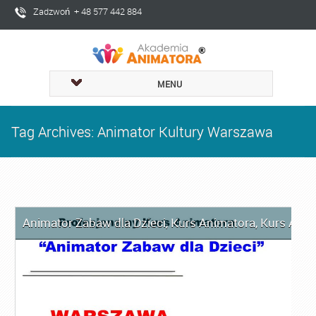
Zadzwoń + 48 577 442 884
MENU
Tag Archives: Animator Kultury Warszawa
Animator Zabaw dla Dzieci
,
Kurs Animatora
,
Kurs Ani