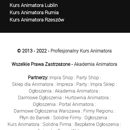
Kurs Animatora Lublin
Kurs Animatora Rumia
Kurs Animatora Rzeszów
© 2013 - 2022 -
Profesjonalny Kurs Animatora
Wszelkie Prawa Zastrzeżone -
Akademia Animatora
Partnerzy:
Impra Shop
:
Party Shop
:
Sklep dla Animatora
:
Impreza
:
Party
:
Impra Sklep
:
Ogłoszenia
:
Akademia Animatora
:
Darmowe Ogłoszenia
:
Hurtownia Animatora
:
Ogłoszenia
:
Portal Animatora
:
Darmowe Ogłoszenia Warszawa
:
Firmy Regionu
:
Płyn do Baniek
:
Solidne Firmy
:
Ogłoszenia
:
Kurs Animatora
:
Solidna Firma
:
Bezpłatne Ogłoszenia
: