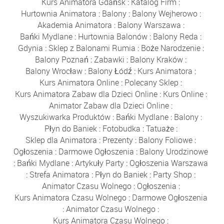
Kurs Animatora Gdańsk
:
Katalog Firm
:
Hurtownia Animatora
:
Balony
:
Balony Wejherowo
:
Akademia Animatora
:
Balony Warszawa
:
Bańki Mydlane
:
Hurtownia Balonów
:
Balony Reda
:
Gdynia
:
Sklep z Balonami Rumia
:
Boże Narodzenie
:
Balony Poznań
:
Zabawki
:
Balony Kraków
:
Balony Wrocław
:
Balony Łódź
:
Kurs Animatora
:
Kurs Animatora Online
:
Polecany Sklep
:
Kurs Animatora Zabaw dla Dzieci Online
:
Kurs Online
:
Animator Zabaw dla Dzieci Online
:
Wyszukiwarka Produktów
:
Bańki Mydlane
:
Balony
:
Płyn do Baniek
:
Fotobudka
:
Tatuaże
:
Sklep dla Animatora
:
Prezenty
:
Balony Foliowe
:
Ogłoszenia
:
Darmowe Ogłoszenia
:
Balony Urodzinowe
:
Bańki Mydlane
:
Artykuły Party
:
Ogłoszenia Warszawa
:
Strefa Animatora
:
Płyn do Baniek
:
Party Shop
:
Animator Czasu Wolnego
:
Ogłoszenia
:
Kurs Animatora Czasu Wolnego
:
Darmowe Ogłoszenia
:
Animator Czasu Wolnego
:
Kurs Animatora Czasu Wolnego
: