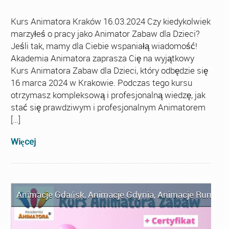
Kurs Animatora Kraków 16.03.2024 Czy kiedykolwiek
marzyłeś o pracy jako Animator Zabaw dla Dzieci?
Jeśli tak, mamy dla Ciebie wspaniałą wiadomość!
Akademia Animatora zaprasza Cię na wyjątkowy
Kurs Animatora Zabaw dla Dzieci, który odbędzie się
16 marca 2024 w Krakowie. Podczas tego kursu
otrzymasz kompleksową i profesjonalną wiedzę, jak
stać się prawdziwym i profesjonalnym Animatorem
[…]
Więcej
Animacje Gdańsk
,
Animacje Gdynia
,
Animacje Rumia
,
A