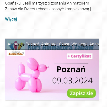
Gdańsku. Jeśli marzysz o zostaniu Animatorem
Zabaw dla Dzieci i chcesz zdobyć kompleksową […]
Więcej
Animacje Poznań
,
Animator Czasu Wolnego
,
Animator