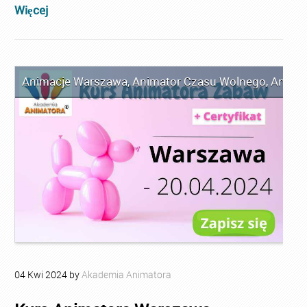
Więcej
Animacje Warszawa
,
Animator Czasu Wolnego
,
Anima
04
Kwi
2024
by
Akademia Animatora