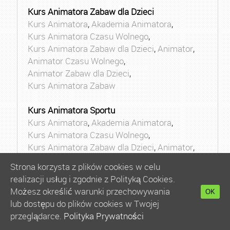
Kurs Animatora Zabaw dla Dzieci
Kurs Animatora
,
Akademia Animatora
,
Kurs Animatora Czasu Wolnego
,
Kurs Animatora Zabaw dla Dzieci
,
Animator
,
Animator Czasu Wolnego
,
Animator Zabaw dla Dzieci
,
Kurs Animatora Zabaw
Kurs Animatora Sportu
Kurs Animatora
,
Akademia Animatora
,
Kurs Animatora Czasu Wolnego
,
Kurs Animatora Zabaw dla Dzieci
,
Animator
,
Animator Czasu Wolnego
,
Strona korzysta z plików cookies w celu
Animator Zabaw dla Dzieci
,
realizacji usług i zgodnie z Polityką Cookies.
Kurs Animatora Zabaw
Możesz określić warunki przechowywania
OK
lub dostępu do plików cookies w Twojej
Kurs Animatora Kultury
przeglądarce.
Polityka Prywatności
Kurs Animatora
,
Akademia Animatora
,