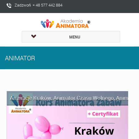
Zadzwoń + 48 577 442 884
MENU
ANIMATOR
Animacje Kraków
,
Animator Czasu Wolnego
,
Animator