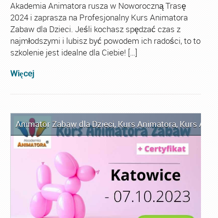
Akademia Animatora rusza w Noworoczną Trasę
2024 i zaprasza na Profesjonalny Kurs Animatora
Zabaw dla Dzieci. Jeśli kochasz spędzać czas z
najmłodszymi i lubisz być powodem ich radości, to to
szkolenie jest idealne dla Ciebie! […]
Więcej
Animator Zabaw dla Dzieci
,
Kurs Animatora
,
Kurs Anim