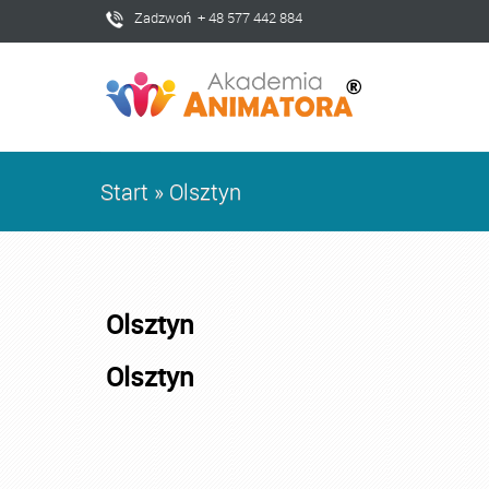
Zadzwoń + 48 577 442 884
Start
»
Olsztyn
Olsztyn
Olsztyn