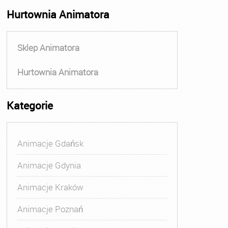
Hurtownia Animatora
Sklep Animatora
Hurtownia Animatora
Kategorie
Animacje Gdańsk
Animacje Gdynia
Animacje Kraków
Animacje Poznań