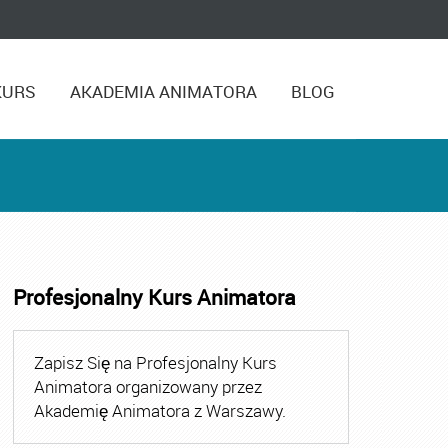
KURS
AKADEMIA ANIMATORA
BLOG
Profesjonalny Kurs Animatora
ora
,
Kurs Animatora Czasu Wolnego
,
Kurs Animatora Cza
Zapisz Się na Profesjonalny Kurs
Animatora organizowany przez
Akademię Animatora z Warszawy.