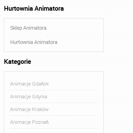
Hurtownia Animatora
Sklep Animatora
Hurtownia Animatora
Kategorie
Animacje Gdańsk
Animacje Gdynia
Animacje Kraków
Animacje Poznań