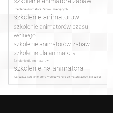
szkolenie animatora zabaw
Szkolenie Animatora Zabaw Dziecięcych
szkolenie animatorów
szkolenie animatorów czasu
wolnego
szkolenie animatorów zabaw
szkolenie dla animatora
Szkolenie dla Animatorów
szkolenie na animatora
Warszawa kurs animatora
Warszawa kurs animatora zabaw dla dzieci