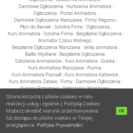
Darmowe Ogłoszenia
:
Hurtownia Animatora
:
Ogłoszenia
:
Portal Animatora
:
Darmowe Ogłoszenia Warszawa
:
Firmy Regionu
:
Płyn do Baniek
:
Solidne Firmy
:
Ogłoszenia
:
Kurs Animatora
:
Solidna Firma
:
Bezpłatne Ogłoszenia
:
Animator Czasu Wolnego
:
Bezpłatne Ogłoszenia Warszawa
:
sklep animatora
:
Bańki Mydlane
:
Bezpłatne Ogłoszenia
:
Szkolenie Animatorów
:
Kurs Animatora
:
Gratka
:
Kurs Animatora Warszawa
:
Rumia
:
Kurs Animatora Poznań
:
Kurs Animatora Katowice
:
Kurs Animatora Zabaw
:
Firmy
:
Darmowe Ogłoszenia
:
Kupony Rabatowe
:
Ogłoszenia Warszawa
:
Płyn do Baniek Mydlanych
:
Strona korzysta z plików cookies w celu
Darmowe Ogłoszenia Trójmiasto
:
realizacji usług i zgodnie z Polityką Cookies.
Ogłoszenia Trójmiasto
:
Ogłoszenia
:
Solidne Firmy
:
Możesz określić warunki przechowywania
OK
Bezpłatne Ogłoszenia
:
Płyn do Baniek
:
lub dostępu do plików cookies w Twojej
Hurtownia Balonów
:
Party Shop
:
Bańki Mydlane
:
przeglądarce.
Polityka Prywatności
Balony Gdańsk
:
Sznurki do Baniek
:
Kijki do Baniek
: