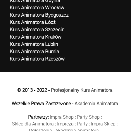
Kurs Animatora Gdynia
Kurs Animatora Wrocław
Kurs Animatora Bydgoszcz
Kurs Animatora Łódź
Kurs Animatora Szczecin
Kurs Animatora Kraków
Kurs Animatora Lublin
Kurs Animatora Rumia
Kurs Animatora Rzeszów
© 2013 - 2022 -
Profesjonalny Kurs Animatora
Wszelkie Prawa Zastrzeżone -
Akademia Animatora
Partnerzy:
Impra Shop
:
Party Shop
:
Sklep dla Animatora
:
Impreza
:
Party
:
Impra Sklep
:
Ogłoszenia
:
Akademia Animatora
: