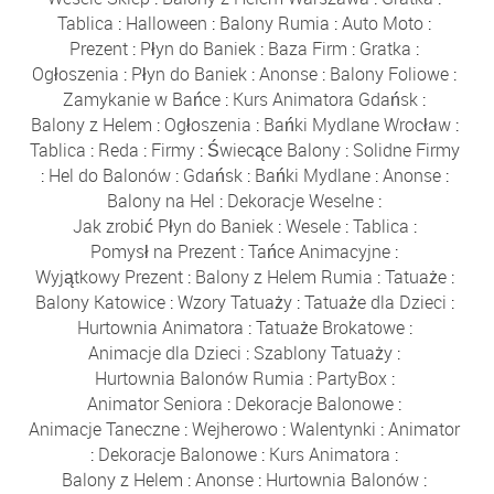
Tablica
:
Halloween
:
Balony Rumia
:
Auto Moto
:
Prezent
:
Płyn do Baniek
:
Baza Firm
:
Gratka
:
Ogłoszenia
:
Płyn do Baniek
:
Anonse
:
Balony Foliowe
:
Zamykanie w Bańce
:
Kurs Animatora Gdańsk
:
Balony z Helem
:
Ogłoszenia
:
Bańki Mydlane Wrocław
:
Tablica
:
Reda
:
Firmy
:
Świecące Balony
:
Solidne Firmy
:
Hel do Balonów
:
Gdańsk
:
Bańki Mydlane
:
Anonse
:
Balony na Hel
:
Dekoracje Weselne
:
Jak zrobić Płyn do Baniek
:
Wesele
:
Tablica
:
Pomysł na Prezent
:
Tańce Animacyjne
:
Wyjątkowy Prezent
:
Balony z Helem Rumia
:
Tatuaże
:
Balony Katowice
:
Wzory Tatuaży
:
Tatuaże dla Dzieci
:
Hurtownia Animatora
:
Tatuaże Brokatowe
:
Animacje dla Dzieci
:
Szablony Tatuaży
:
Hurtownia Balonów Rumia
:
PartyBox
:
Animator Seniora
:
Dekoracje Balonowe
:
Animacje Taneczne
:
Wejherowo
:
Walentynki
:
Animator
:
Dekoracje Balonowe
:
Kurs Animatora
:
Balony z Helem
:
Anonse
:
Hurtownia Balonów
: