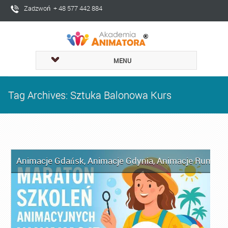
Zadzwoń + 48 577 442 884
MENU
Tag Archives: Sztuka Balonowa Kurs
Animacje Gdańsk
,
Animacje Gdynia
,
Animacje Rumia
,
A