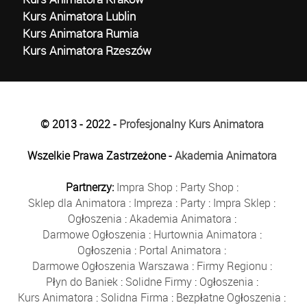
Kurs Animatora Lublin
Kurs Animatora Rumia
Kurs Animatora Rzeszów
© 2013 - 2022 -
Profesjonalny Kurs Animatora
Wszelkie Prawa Zastrzeżone -
Akademia Animatora
Partnerzy:
Impra Shop
:
Party Shop
:
Sklep dla Animatora
:
Impreza
:
Party
:
Impra Sklep
:
Ogłoszenia
:
Akademia Animatora
:
Darmowe Ogłoszenia
:
Hurtownia Animatora
:
Ogłoszenia
:
Portal Animatora
:
Darmowe Ogłoszenia Warszawa
:
Firmy Regionu
:
Płyn do Baniek
:
Solidne Firmy
:
Ogłoszenia
:
Kurs Animatora
:
Solidna Firma
:
Bezpłatne Ogłoszenia
: