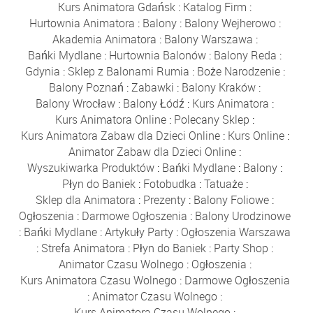
Kurs Animatora Gdańsk
:
Katalog Firm
:
Hurtownia Animatora
:
Balony
:
Balony Wejherowo
:
Akademia Animatora
:
Balony Warszawa
:
Bańki Mydlane
:
Hurtownia Balonów
:
Balony Reda
:
Gdynia
:
Sklep z Balonami Rumia
:
Boże Narodzenie
:
Balony Poznań
:
Zabawki
:
Balony Kraków
:
Balony Wrocław
:
Balony Łódź
:
Kurs Animatora
:
Kurs Animatora Online
:
Polecany Sklep
:
Kurs Animatora Zabaw dla Dzieci Online
:
Kurs Online
:
Animator Zabaw dla Dzieci Online
:
Wyszukiwarka Produktów
:
Bańki Mydlane
:
Balony
:
Płyn do Baniek
:
Fotobudka
:
Tatuaże
:
Sklep dla Animatora
:
Prezenty
:
Balony Foliowe
:
Ogłoszenia
:
Darmowe Ogłoszenia
:
Balony Urodzinowe
:
Bańki Mydlane
:
Artykuły Party
:
Ogłoszenia Warszawa
:
Strefa Animatora
:
Płyn do Baniek
:
Party Shop
:
Animator Czasu Wolnego
:
Ogłoszenia
:
Kurs Animatora Czasu Wolnego
:
Darmowe Ogłoszenia
:
Animator Czasu Wolnego
:
Kurs Animatora Czasu Wolnego
: