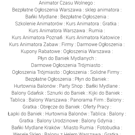
Animator Czasu Wolnego
:
Bezpłatne Ogłoszenia Warszawa
:
sklep animatora
:
Bańki Mydlane
:
Bezpłatne Ogłoszenia
:
Szkolenie Animatorów
:
Kurs Animatora
:
Gratka
:
Kurs Animatora Warszawa
:
Rumia
:
Kurs Animatora Poznań
:
Kurs Animatora Katowice
:
Kurs Animatora Zabaw
:
Firmy
:
Darmowe Ogłoszenia
:
Kupony Rabatowe
:
Ogłoszenia Warszawa
:
Płyn do Baniek Mydlanych
:
Darmowe Ogłoszenia Trójmiasto
:
Ogłoszenia Trójmiasto
:
Ogłoszenia
:
Solidne Firmy
:
Bezpłatne Ogłoszenia
:
Płyn do Baniek
:
Hurtownia Balonów
:
Party Shop
:
Bańki Mydlane
:
Balony Gdańsk
:
Sznurki do Baniek
:
Kijki do Baniek
:
Tablica
:
Balony Warszawa
:
Panorama Firm
:
Balony
:
Gratka
:
Obręcze do Baniek
:
Oferty Pracy
:
Łapki do Baniek
:
Hurtownia Balonów
:
Tablica
:
Balony
:
Gratka
:
Balony Urodzinowe
:
Balony Gdynia
:
Bańki Mydlane Kraków
:
Miasto Rumia
:
Fotobudka
:
Wesele Sklep
:
Balony z Helem Warszawa
:
Gratka
: