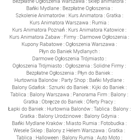
Bezpłatne Ogłoszenia Warszawa
:
sklep animatora
:
Bańki Mydlane
:
Bezpłatne Ogłoszenia
:
Szkolenie Animatorów
:
Kurs Animatora
:
Gratka
:
Kurs Animatora Warszawa
:
Rumia
:
Kurs Animatora Poznań
:
Kurs Animatora Katowice
:
Kurs Animatora Zabaw
:
Firmy
:
Darmowe Ogłoszenia
:
Kupony Rabatowe
:
Ogłoszenia Warszawa
:
Płyn do Baniek Mydlanych
:
Darmowe Ogłoszenia Trójmiasto
:
Ogłoszenia Trójmiasto
:
Ogłoszenia
:
Solidne Firmy
:
Bezpłatne Ogłoszenia
:
Płyn do Baniek
:
Hurtownia Balonów
:
Party Shop
:
Bańki Mydlane
:
Balony Gdańsk
:
Sznurki do Baniek
:
Kijki do Baniek
:
Tablica
:
Balony Warszawa
:
Panorama Firm
:
Balony
:
Gratka
:
Obręcze do Baniek
:
Oferty Pracy
:
Łapki do Baniek
:
Hurtownia Balonów
:
Tablica
:
Balony
:
Gratka
:
Balony Urodzinowe
:
Balony Gdynia
:
Bańki Mydlane Kraków
:
Miasto Rumia
:
Fotobudka
:
Wesele Sklep
:
Balony z Helem Warszawa
:
Gratka
:
Tablica
:
Halloween
:
Balony Rumia
:
Auto Moto
: