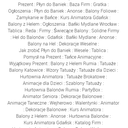
Prezent
:
Płyn do Baniek
:
Baza Firm
:
Gratka
:
Ogłoszenia
:
Płyn do Baniek
:
Anonse
:
Balony Foliowe
:
Zamykanie w Bańce
:
Kurs Animatora Gdańsk
:
Balony z Helem
:
Ogłoszenia
:
Bańki Mydlane Wrocław
:
Tablica
:
Reda
:
Firmy
:
Świecące Balony
:
Solidne Firmy
:
Hel do Balonów
:
Gdańsk
:
Bańki Mydlane
:
Anonse
:
Balony na Hel
:
Dekoracje Weselne
:
Jak zrobić Płyn do Baniek
:
Wesele
:
Tablica
:
Pomysł na Prezent
:
Tańce Animacyjne
:
Wyjątkowy Prezent
:
Balony z Helem Rumia
:
Tatuaże
:
Balony Katowice
:
Wzory Tatuaży
:
Tatuaże dla Dzieci
:
Hurtownia Animatora
:
Tatuaże Brokatowe
:
Animacje dla Dzieci
:
Szablony Tatuaży
:
Hurtownia Balonów Rumia
:
PartyBox
:
Animator Seniora
:
Dekoracje Balonowe
:
Animacje Taneczne
:
Wejherowo
:
Walentynki
:
Animator
:
Dekoracje Balonowe
:
Kurs Animatora
:
Balony z Helem
:
Anonse
:
Hurtownia Balonów
:
Kurs Animatora Gdańsk
:
Katalog Firm
: