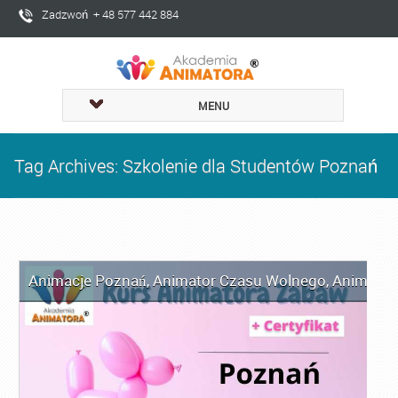
Zadzwoń + 48 577 442 884
MENU
Tag Archives: Szkolenie dla Studentów Poznań
Animacje Poznań
,
Animator Czasu Wolnego
,
Animator