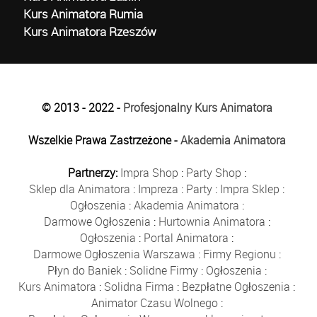
Kurs Animatora Rumia
Kurs Animatora Rzeszów
© 2013 - 2022 -
Profesjonalny Kurs Animatora
Wszelkie Prawa Zastrzeżone -
Akademia Animatora
Partnerzy:
Impra Shop
:
Party Shop
:
Sklep dla Animatora
:
Impreza
:
Party
:
Impra Sklep
:
Ogłoszenia
:
Akademia Animatora
:
Darmowe Ogłoszenia
:
Hurtownia Animatora
:
Ogłoszenia
:
Portal Animatora
:
Darmowe Ogłoszenia Warszawa
:
Firmy Regionu
:
Płyn do Baniek
:
Solidne Firmy
:
Ogłoszenia
:
Kurs Animatora
:
Solidna Firma
:
Bezpłatne Ogłoszenia
:
Animator Czasu Wolnego
: