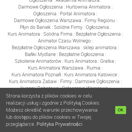
Darmowe Ogłoszenia
:
Hurtownia Animatora
:
Ogłoszenia
:
Portal Animatora
:
Darmowe Ogłoszenia Warszawa
:
Firmy Regionu
:
Płyn do Baniek
:
Solidne Firmy
:
Ogłoszenia
:
Kurs Animatora
:
Solidna Firma
:
Bezpłatne Ogłoszenia
:
Animator Czasu Wolnego
:
Bezpłatne Ogłoszenia Warszawa
:
sklep animatora
:
Bańki Mydlane
:
Bezpłatne Ogłoszenia
:
Szkolenie Animatorów
:
Kurs Animatora
:
Gratka
:
Kurs Animatora Warszawa
:
Rumia
:
Kurs Animatora Poznań
:
Kurs Animatora Katowice
:
Kurs Animatora Zabaw
:
Firmy
:
Darmowe Ogłoszenia
:
Kupony Rabatowe
:
Ogłoszenia Warszawa
:
Płyn do Baniek Mydlanych
:
Strona korzysta z plików cookies w celu
Darmowe Ogłoszenia Trójmiasto
:
realizacji usług i zgodnie z Polityką Cookies.
Ogłoszenia Trójmiasto
:
Ogłoszenia
:
Solidne Firmy
:
Możesz określić warunki przechowywania
OK
Bezpłatne Ogłoszenia
:
Płyn do Baniek
:
lub dostępu do plików cookies w Twojej
Hurtownia Balonów
:
Party Shop
:
Bańki Mydlane
:
przeglądarce.
Polityka Prywatności
Balony Gdańsk
:
Sznurki do Baniek
:
Kijki do Baniek
: