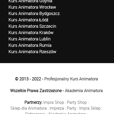
Kurs Animatora Gdynia
Kurs Animatora Wrocław
Kurs Animatora Bydgoszcz
Kurs Animatora Łódź
Kurs Animatora Szczecin
Kurs Animatora Kraków
Kurs Animatora Lublin
Kurs Animatora Rumia
Kurs Animatora Rzeszów
© 2013 - 2022 -
Profesjonalny Kurs Animatora
Wszelkie Prawa Zastrzeżone -
Akademia Animatora
Partnerzy:
Impra Shop
:
Party Shop
:
Sklep dla Animatora
:
Impreza
:
Party
:
Impra Sklep
:
Ogłoszenia
:
Akademia Animatora
: