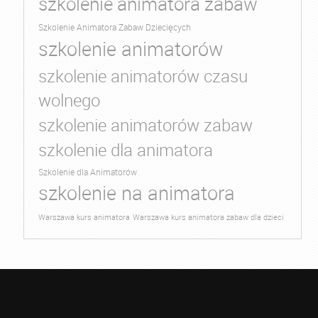
szkolenie animatora zabaw
Szkolenie Animatora Zabaw Dziecięcych
szkolenie animatorów
szkolenie animatorów czasu
wolnego
szkolenie animatorów zabaw
szkolenie dla animatora
Szkolenie dla Animatorów
szkolenie na animatora
Warszawa kurs animatora
Warszawa kurs animatora zabaw dla dzieci