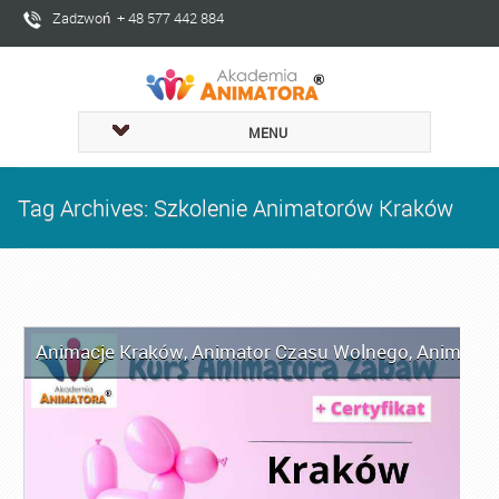
Zadzwoń + 48 577 442 884
MENU
Tag Archives: Szkolenie Animatorów Kraków
Animacje Kraków
,
Animator Czasu Wolnego
,
Animator