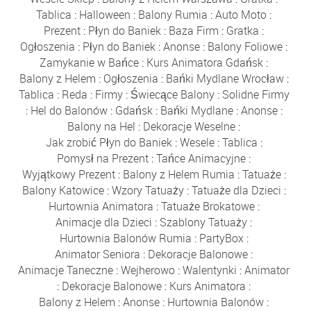
Tablica
:
Halloween
:
Balony Rumia
:
Auto Moto
:
Prezent
:
Płyn do Baniek
:
Baza Firm
:
Gratka
:
Ogłoszenia
:
Płyn do Baniek
:
Anonse
:
Balony Foliowe
:
Zamykanie w Bańce
:
Kurs Animatora Gdańsk
:
Balony z Helem
:
Ogłoszenia
:
Bańki Mydlane Wrocław
:
Tablica
:
Reda
:
Firmy
:
Świecące Balony
:
Solidne Firmy
:
Hel do Balonów
:
Gdańsk
:
Bańki Mydlane
:
Anonse
:
Balony na Hel
:
Dekoracje Weselne
:
Jak zrobić Płyn do Baniek
:
Wesele
:
Tablica
:
Pomysł na Prezent
:
Tańce Animacyjne
:
Wyjątkowy Prezent
:
Balony z Helem Rumia
:
Tatuaże
:
Balony Katowice
:
Wzory Tatuaży
:
Tatuaże dla Dzieci
:
Hurtownia Animatora
:
Tatuaże Brokatowe
:
Animacje dla Dzieci
:
Szablony Tatuaży
:
Hurtownia Balonów Rumia
:
PartyBox
:
Animator Seniora
:
Dekoracje Balonowe
:
Animacje Taneczne
:
Wejherowo
:
Walentynki
:
Animator
:
Dekoracje Balonowe
:
Kurs Animatora
:
Balony z Helem
:
Anonse
:
Hurtownia Balonów
: