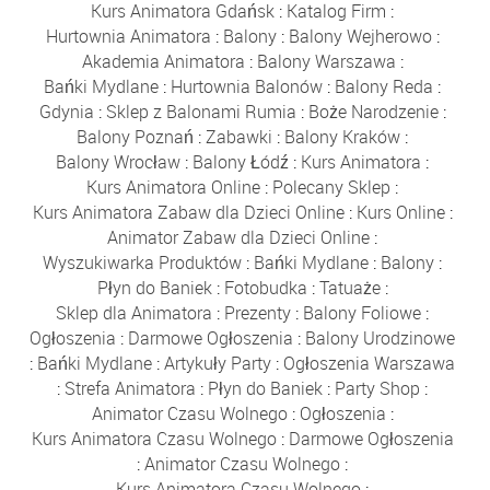
Kurs Animatora Gdańsk
:
Katalog Firm
:
Hurtownia Animatora
:
Balony
:
Balony Wejherowo
:
Akademia Animatora
:
Balony Warszawa
:
Bańki Mydlane
:
Hurtownia Balonów
:
Balony Reda
:
Gdynia
:
Sklep z Balonami Rumia
:
Boże Narodzenie
:
Balony Poznań
:
Zabawki
:
Balony Kraków
:
Balony Wrocław
:
Balony Łódź
:
Kurs Animatora
:
Kurs Animatora Online
:
Polecany Sklep
:
Kurs Animatora Zabaw dla Dzieci Online
:
Kurs Online
:
Animator Zabaw dla Dzieci Online
:
Wyszukiwarka Produktów
:
Bańki Mydlane
:
Balony
:
Płyn do Baniek
:
Fotobudka
:
Tatuaże
:
Sklep dla Animatora
:
Prezenty
:
Balony Foliowe
:
Ogłoszenia
:
Darmowe Ogłoszenia
:
Balony Urodzinowe
:
Bańki Mydlane
:
Artykuły Party
:
Ogłoszenia Warszawa
:
Strefa Animatora
:
Płyn do Baniek
:
Party Shop
:
Animator Czasu Wolnego
:
Ogłoszenia
:
Kurs Animatora Czasu Wolnego
:
Darmowe Ogłoszenia
:
Animator Czasu Wolnego
:
Kurs Animatora Czasu Wolnego
: