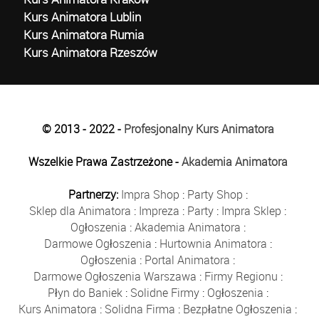
Kurs Animatora Lublin
Kurs Animatora Rumia
Kurs Animatora Rzeszów
© 2013 - 2022 -
Profesjonalny Kurs Animatora
Wszelkie Prawa Zastrzeżone -
Akademia Animatora
Partnerzy:
Impra Shop
:
Party Shop
:
Sklep dla Animatora
:
Impreza
:
Party
:
Impra Sklep
:
Ogłoszenia
:
Akademia Animatora
:
Darmowe Ogłoszenia
:
Hurtownia Animatora
:
Ogłoszenia
:
Portal Animatora
:
Darmowe Ogłoszenia Warszawa
:
Firmy Regionu
:
Płyn do Baniek
:
Solidne Firmy
:
Ogłoszenia
:
Kurs Animatora
:
Solidna Firma
:
Bezpłatne Ogłoszenia
: