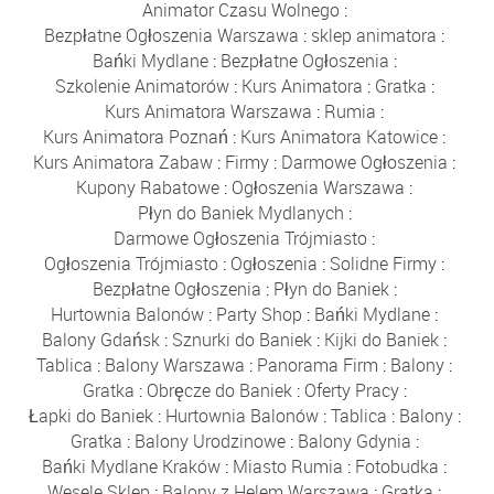
Animator Czasu Wolnego
:
Bezpłatne Ogłoszenia Warszawa
:
sklep animatora
:
Bańki Mydlane
:
Bezpłatne Ogłoszenia
:
Szkolenie Animatorów
:
Kurs Animatora
:
Gratka
:
Kurs Animatora Warszawa
:
Rumia
:
Kurs Animatora Poznań
:
Kurs Animatora Katowice
:
Kurs Animatora Zabaw
:
Firmy
:
Darmowe Ogłoszenia
:
Kupony Rabatowe
:
Ogłoszenia Warszawa
:
Płyn do Baniek Mydlanych
:
Darmowe Ogłoszenia Trójmiasto
:
Ogłoszenia Trójmiasto
:
Ogłoszenia
:
Solidne Firmy
:
Bezpłatne Ogłoszenia
:
Płyn do Baniek
:
Hurtownia Balonów
:
Party Shop
:
Bańki Mydlane
:
Balony Gdańsk
:
Sznurki do Baniek
:
Kijki do Baniek
:
Tablica
:
Balony Warszawa
:
Panorama Firm
:
Balony
:
Gratka
:
Obręcze do Baniek
:
Oferty Pracy
:
Łapki do Baniek
:
Hurtownia Balonów
:
Tablica
:
Balony
:
Gratka
:
Balony Urodzinowe
:
Balony Gdynia
:
Bańki Mydlane Kraków
:
Miasto Rumia
:
Fotobudka
:
Wesele Sklep
:
Balony z Helem Warszawa
:
Gratka
: