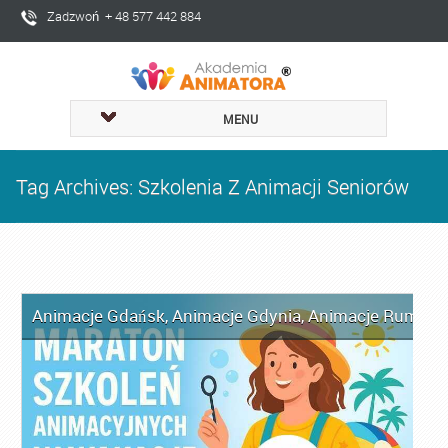
Zadzwoń + 48 577 442 884
MENU
Tag Archives: Szkolenia Z Animacji Seniorów
Animacje Gdańsk
,
Animacje Gdynia
,
Animacje Rumia
,
A