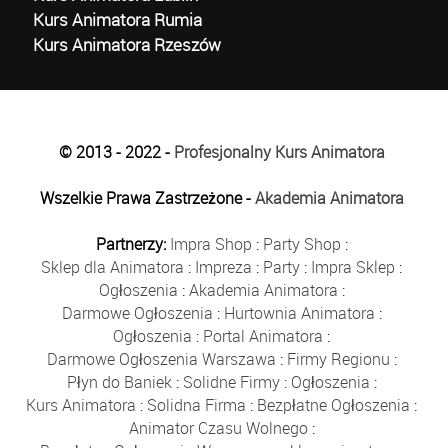
Kurs Animatora Rumia
Kurs Animatora Rzeszów
© 2013 - 2022 -
Profesjonalny Kurs Animatora
Wszelkie Prawa Zastrzeżone -
Akademia Animatora
Partnerzy:
Impra Shop
:
Party Shop
:
Sklep dla Animatora
:
Impreza
:
Party
:
Impra Sklep
:
Ogłoszenia
:
Akademia Animatora
:
Darmowe Ogłoszenia
:
Hurtownia Animatora
:
Ogłoszenia
:
Portal Animatora
:
Darmowe Ogłoszenia Warszawa
:
Firmy Regionu
:
Płyn do Baniek
:
Solidne Firmy
:
Ogłoszenia
:
Kurs Animatora
:
Solidna Firma
:
Bezpłatne Ogłoszenia
:
Animator Czasu Wolnego
: