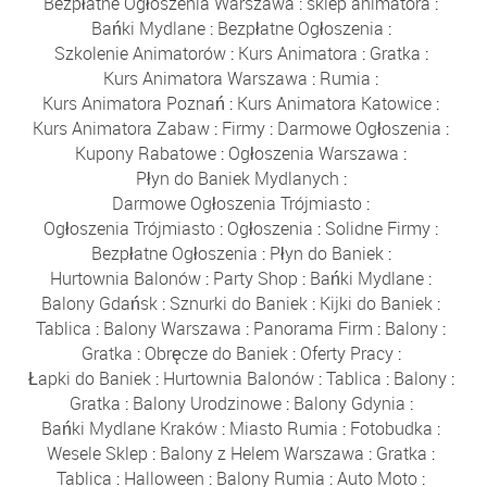
Bezpłatne Ogłoszenia Warszawa
:
sklep animatora
:
Bańki Mydlane
:
Bezpłatne Ogłoszenia
:
Szkolenie Animatorów
:
Kurs Animatora
:
Gratka
:
Kurs Animatora Warszawa
:
Rumia
:
Kurs Animatora Poznań
:
Kurs Animatora Katowice
:
Kurs Animatora Zabaw
:
Firmy
:
Darmowe Ogłoszenia
:
Kupony Rabatowe
:
Ogłoszenia Warszawa
:
Płyn do Baniek Mydlanych
:
Darmowe Ogłoszenia Trójmiasto
:
Ogłoszenia Trójmiasto
:
Ogłoszenia
:
Solidne Firmy
:
Bezpłatne Ogłoszenia
:
Płyn do Baniek
:
Hurtownia Balonów
:
Party Shop
:
Bańki Mydlane
:
Balony Gdańsk
:
Sznurki do Baniek
:
Kijki do Baniek
:
Tablica
:
Balony Warszawa
:
Panorama Firm
:
Balony
:
Gratka
:
Obręcze do Baniek
:
Oferty Pracy
:
Łapki do Baniek
:
Hurtownia Balonów
:
Tablica
:
Balony
:
Gratka
:
Balony Urodzinowe
:
Balony Gdynia
:
Bańki Mydlane Kraków
:
Miasto Rumia
:
Fotobudka
:
Wesele Sklep
:
Balony z Helem Warszawa
:
Gratka
:
Tablica
:
Halloween
:
Balony Rumia
:
Auto Moto
: