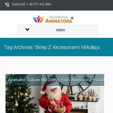
Zadzwoń + 48 577 442 884
MENU
Tag Archives: Sklep Z Akcesoriami Mikołaja
Animator Zabaw dla Dzieci
,
Kurs Animatora
,
Porady dl