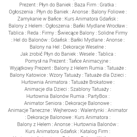
Prezent
:
Płyn do Baniek
:
Baza Firm
:
Gratka
:
Ogłoszenia
:
Płyn do Baniek
:
Anonse
:
Balony Foliowe
:
Zamykanie w Bańce
:
Kurs Animatora Gdańsk
:
Balony z Helem
:
Ogłoszenia
:
Bańki Mydlane Wrocław
:
Tablica
:
Reda
:
Firmy
:
Świecące Balony
:
Solidne Firmy
:
Hel do Balonów
:
Gdańsk
:
Bańki Mydlane
:
Anonse
:
Balony na Hel
:
Dekoracje Weselne
:
Jak zrobić Płyn do Baniek
:
Wesele
:
Tablica
:
Pomysł na Prezent
:
Tańce Animacyjne
:
Wyjątkowy Prezent
:
Balony z Helem Rumia
:
Tatuaże
:
Balony Katowice
:
Wzory Tatuaży
:
Tatuaże dla Dzieci
:
Hurtownia Animatora
:
Tatuaże Brokatowe
:
Animacje dla Dzieci
:
Szablony Tatuaży
:
Hurtownia Balonów Rumia
:
PartyBox
:
Animator Seniora
:
Dekoracje Balonowe
:
Animacje Taneczne
:
Wejherowo
:
Walentynki
:
Animator
:
Dekoracje Balonowe
:
Kurs Animatora
:
Balony z Helem
:
Anonse
:
Hurtownia Balonów
:
Kurs Animatora Gdańsk
:
Katalog Firm
: