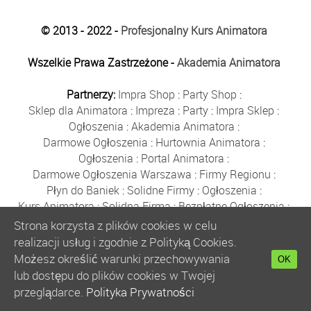
© 2013 - 2022 -
Profesjonalny Kurs Animatora
Wszelkie Prawa Zastrzeżone -
Akademia Animatora
Partnerzy:
Impra Shop
:
Party Shop
:
Sklep dla Animatora
:
Impreza
:
Party
:
Impra Sklep
:
Ogłoszenia
:
Akademia Animatora
:
Darmowe Ogłoszenia
:
Hurtownia Animatora
:
Ogłoszenia
:
Portal Animatora
:
Darmowe Ogłoszenia Warszawa
:
Firmy Regionu
:
Płyn do Baniek
:
Solidne Firmy
:
Ogłoszenia
:
Kurs Animatora
:
Solidna Firma
:
Bezpłatne Ogłoszenia
:
Animator Czasu Wolnego
:
Strona korzysta z plików cookies w celu
Bezpłatne Ogłoszenia Warszawa
:
sklep animatora
:
realizacji usług i zgodnie z Polityką Cookies.
Bańki Mydlane
:
Bezpłatne Ogłoszenia
:
Możesz określić warunki przechowywania
OK
Szkolenie Animatorów
:
Kurs Animatora
:
Gratka
:
lub dostępu do plików cookies w Twojej
Kurs Animatora Warszawa
:
Rumia
:
przeglądarce.
Polityka Prywatności
Kurs Animatora Poznań
:
Kurs Animatora Katowice
: