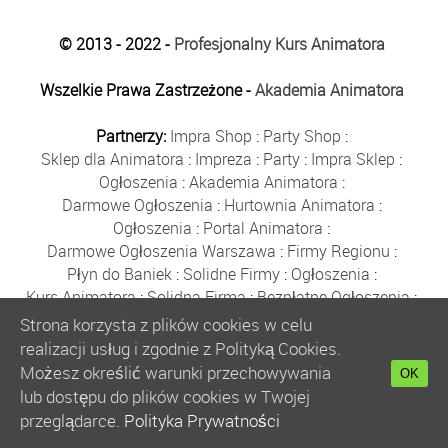
© 2013 - 2022 -
Profesjonalny Kurs Animatora
Wszelkie Prawa Zastrzeżone -
Akademia Animatora
Partnerzy:
Impra Shop
:
Party Shop
:
Sklep dla Animatora
:
Impreza
:
Party
:
Impra Sklep
:
Ogłoszenia
:
Akademia Animatora
:
Darmowe Ogłoszenia
:
Hurtownia Animatora
:
Ogłoszenia
:
Portal Animatora
:
Darmowe Ogłoszenia Warszawa
:
Firmy Regionu
:
Płyn do Baniek
:
Solidne Firmy
:
Ogłoszenia
:
Kurs Animatora
:
Solidna Firma
:
Bezpłatne Ogłoszenia
:
Animator Czasu Wolnego
:
Strona korzysta z plików cookies w celu
Bezpłatne Ogłoszenia Warszawa
:
sklep animatora
:
realizacji usług i zgodnie z Polityką Cookies.
Bańki Mydlane
:
Bezpłatne Ogłoszenia
:
Możesz określić warunki przechowywania
OK
Szkolenie Animatorów
:
Kurs Animatora
:
Gratka
:
lub dostępu do plików cookies w Twojej
Kurs Animatora Warszawa
:
Rumia
:
przeglądarce.
Polityka Prywatności
Kurs Animatora Poznań
:
Kurs Animatora Katowice
: