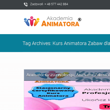
Zadzwoń + 48 577 442 884
Tag Archives: Kurs Animatora Zabaw dl
Animator Czasu Wolnego
,
Animator Zabaw d