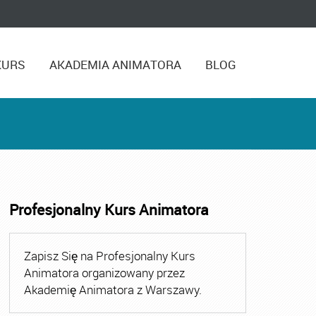
KURS
AKADEMIA ANIMATORA
BLOG
Profesjonalny Kurs Animatora
,
Kurs Animatora Czasu Wolnego Warszawa
,
Kurs Animato
Zapisz Się na Profesjonalny Kurs
Animatora organizowany przez
Akademię Animatora z Warszawy.