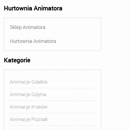
Hurtownia Animatora
Sklep Animatora
Hurtownia Animatora
Kategorie
Animacje Gdańsk
Animacje Gdynia
Animacje Kraków
Animacje Poznań